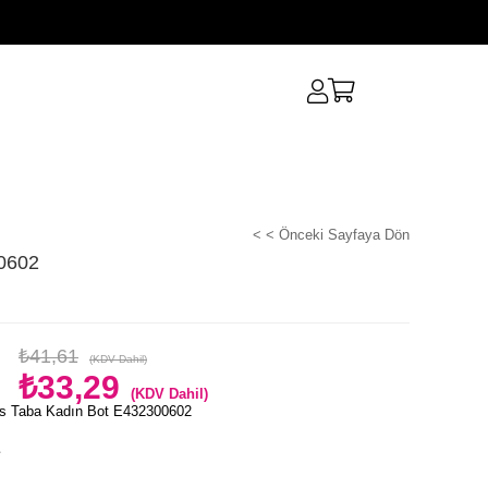
< < Önceki Sayfaya Dön
0602
₺41,61
(KDV Dahil)
₺33,29
(KDV Dahil)
s Taba Kadın Bot E432300602
e