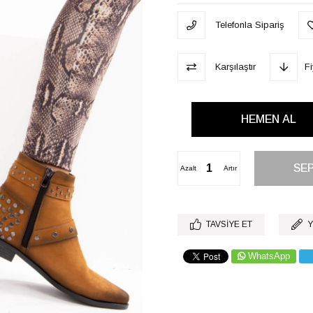
Telefonla Sipariş
Karşılaştır
F
Azalt
Artır
TAVSIYE ET
Y
WhatsApp