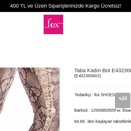
400 TL ve Üzeri Siparişlerinizde Kargo Ücretsiz!
Taba Kadın Bot E43230
(E432300602)
Tedarikçi
:
fox SHOES
20
%
Barkod
:
1200085055
Fox Shoe
İndirim
₺6,66
`den başlayan taksitlerl