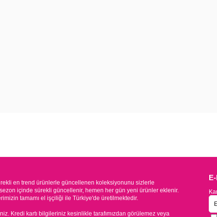
E
kli en trend ürünlerle güncellenen koleksiyonunu sizlerle
sezon içinde sürekli güncellenir, hemen her gün yeni ürünler eklenir.
Kam
mizin tamamı el işçiliği ile Türkiye'de üretilmektedir.
iniz. Kredi kartı bilgileriniz kesinlikle tarafımızdan görülemez veya