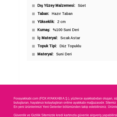
Dış Yüzey Malzemesi
Süet
Taban
Hazır Taban
Yükseklik
2 cm
Kumaş
%100 Suni Deri
İç Materyal
Sıcak Astar
Topuk Tipi
Düz Topuklu
Materyal
Suni Deri
Foxayakkabi.com (FOX AYAKKABI A.Ş.), yüzlerce ayakkabıdan oluşan, süre
buluşturan, hayatınızı kolaylaştıran online ayakkabı mağazasıdır. Sitemiz 
En yeni ürünlerimizi Yeni Gelenler bölümünden takip edebilirsiniz. Ürünleri
Güvenlik ve Gizlilik Sitemizde kredi kartınızla güvenle alışveriş yapabilirs