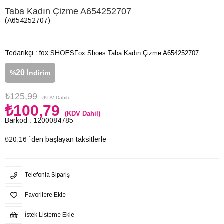
Taba Kadın Çizme A654252707
(A654252707)
Tedarikçi
:
fox SHOES
Fox Shoes Taba Kadın Çizme A654252707
20
%
İndirim
₺125,99
(KDV Dahil)
₺100,79
(KDV Dahil)
Barkod
:
1200084785
₺20,16
`den başlayan taksitlerle
Telefonla Sipariş
Favorilere Ekle
İstek Listeme Ekle