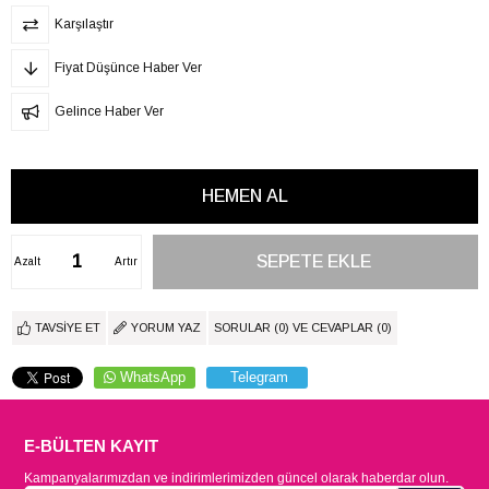
Karşılaştır
Fiyat Düşünce Haber Ver
Gelince Haber Ver
Azalt
Artır
TAVSIYE ET
YORUM YAZ
SORULAR (0) VE CEVAPLAR (0)
WhatsApp
Telegram
E-BÜLTEN KAYIT
Kampanyalarımızdan ve indirimlerimizden güncel olarak haberdar olun.