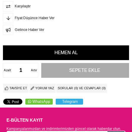
Karşılaştır
Fiyat Düşünce Haber Ver
Gelince Haber Ver
Azalt
Artır
TAVSIYE ET
YORUM YAZ
SORULAR (0) VE CEVAPLAR (0)
WhatsApp
Telegram
E-BÜLTEN KAYIT
Kampanyalarımızdan ve indirimlerimizden güncel olarak haberdar olun.