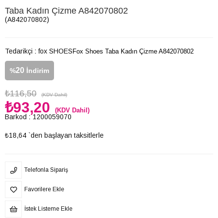
Taba Kadın Çizme A842070802
(A842070802)
Tedarikçi
:
fox SHOES
Fox Shoes Taba Kadın Çizme A842070802
20
%
İndirim
₺116,50
(KDV Dahil)
₺93,20
(KDV Dahil)
Barkod
:
1200059070
₺18,64
`den başlayan taksitlerle
Telefonla Sipariş
Favorilere Ekle
İstek Listeme Ekle