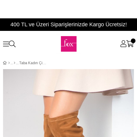
400 TL ve Üzeri Siparişlerinizde Kargo Ücretsiz!
Taba Kadın Çizme A842070802