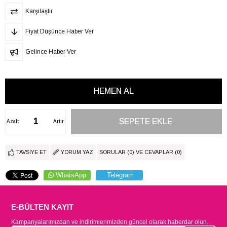
Karşılaştır
Fiyat Düşünce Haber Ver
Gelince Haber Ver
Azalt
Artır
TAVSIYE ET
YORUM YAZ
SORULAR (0) VE CEVAPLAR (0)
WhatsApp
Telegram
E-BÜLTEN KAYIT
Kampanyalarımızdan ve indirimlerimizden güncel olarak haberdar olun.