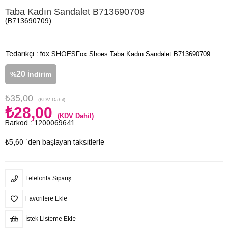
Taba Kadın Sandalet B713690709
(B713690709)
Tedarikçi
:
fox SHOES
Fox Shoes Taba Kadın Sandalet B713690709
20
%
İndirim
₺35,00
(KDV Dahil)
₺28,00
(KDV Dahil)
Barkod
:
1200069641
₺5,60
`den başlayan taksitlerle
Telefonla Sipariş
Favorilere Ekle
İstek Listeme Ekle