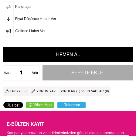
Karşılaştır
Fiyat Düşünce Haber Ver
Gelince Haber Ver
Azalt
Artır
TAVSIYE ET
YORUM YAZ
SORULAR (0) VE CEVAPLAR (0)
WhatsApp
Telegram
E-BÜLTEN KAYIT
Kampanyalarımızdan ve indirimlerimizden güncel olarak haberdar olun.