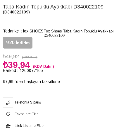
Taba Kadın Topuklu Ayakkabı D340022109
(D340022109)
Tedarikçi
:
fox SHOES
Fox Shoes Taba Kadın Topuklu Ayakkabı
D340022109
20
%
İndirim
₺49,92
(KDV Dahil)
₺39,94
(KDV Dahil)
Barkod
:
1200077105
₺7,99
`den başlayan taksitlerle
Telefonla Sipariş
Favorilere Ekle
İstek Listeme Ekle