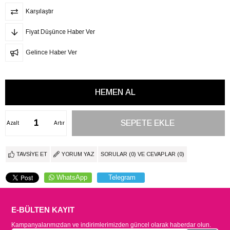
Karşılaştır
Fiyat Düşünce Haber Ver
Gelince Haber Ver
Azalt
Artır
TAVSIYE ET
YORUM YAZ
SORULAR (0) VE CEVAPLAR (0)
WhatsApp
Telegram
E-BÜLTEN KAYIT
Kampanyalarımızdan ve indirimlerimizden güncel olarak haberdar olun.