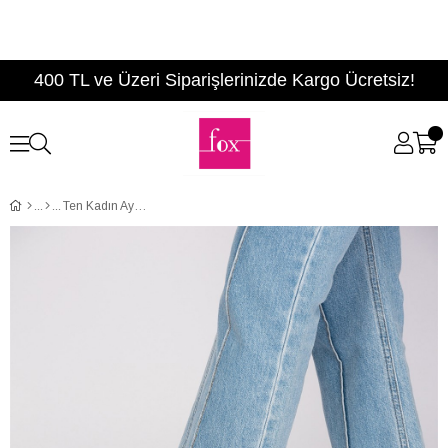
400 TL ve Üzeri Siparişlerinizde Kargo Ücretsiz!
Ten Kadın Ayakkabı D838753805