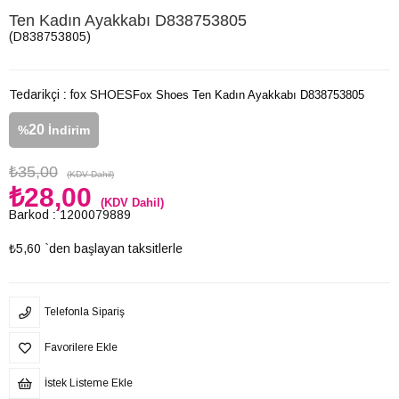
Ten Kadın Ayakkabı D838753805
(D838753805)
Tedarikçi
:
fox SHOES
Fox Shoes Ten Kadın Ayakkabı D838753805
20
%
İndirim
₺35,00
(KDV Dahil)
₺28,00
(KDV Dahil)
Barkod
:
1200079889
₺5,60
`den başlayan taksitlerle
Telefonla Sipariş
Favorilere Ekle
İstek Listeme Ekle