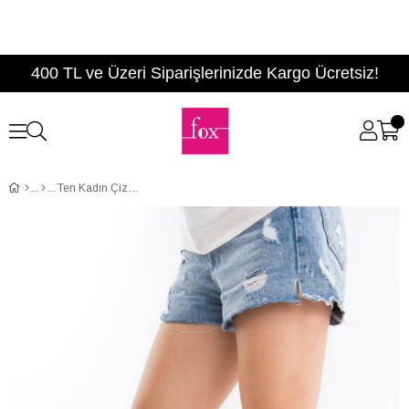
400 TL ve Üzeri Siparişlerinizde Kargo Ücretsiz!
Ten Kadın Çizme C340807002