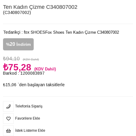
Ten Kadın Çizme C340807002
(C340807002)
Tedarikçi
:
fox SHOES
Fox Shoes Ten Kadın Çizme C340807002
20
%
İndirim
₺94,10
(KDV Dahil)
₺75,28
(KDV Dahil)
Barkod
:
1200083897
₺15,06
`den başlayan taksitlerle
Telefonla Sipariş
Favorilere Ekle
İstek Listeme Ekle