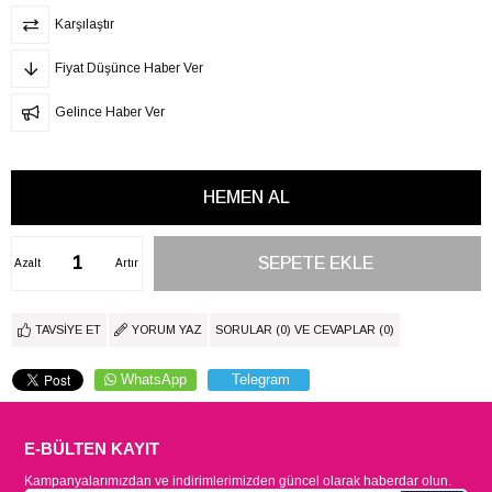
Karşılaştır
Fiyat Düşünce Haber Ver
Gelince Haber Ver
Azalt
Artır
TAVSIYE ET
YORUM YAZ
SORULAR (0) VE CEVAPLAR (0)
WhatsApp
Telegram
E-BÜLTEN KAYIT
Kampanyalarımızdan ve indirimlerimizden güncel olarak haberdar olun.