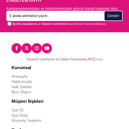
E-BÜLTEN KAYIT
Kampanyalarımızdan ve indirimlerimizden güncel olarak haberdar olun.
Gönder
Üyelik koşullarını
ve
kişisel verilerimin
korunmasını kabul ediyorum.
Tasarım Uyarlama ve Dijital Pazarlama:
AYZ
Dijital
Kurumsal
Anasayfa
Hakkımızda
İade Şartları
Bize Ulaşın
Müşteri İlişkileri
Üye Ol
Üye Girişi
Alışveriş Sepetim