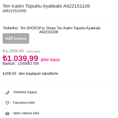
Ten Kadın Topuklu Ayakkabı A922151109
(A922151109)
Tedarikçi
:
fox SHOES
Fox Shoes Ten Kadın Topuklu Ayakkabı
A922151109
20
%
İndirim
₺1.299,99
(KDV Dahil)
₺1.039,99
(KDV Dahil)
Barkod
:
1200061709
₺208,00
`den başlayan taksitlerle
Telefonla Sipariş
Favorilere Ekle
İstek Listeme Ekle