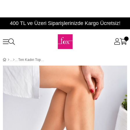
400 TL ve Üzeri Siparişlerinizde Kargo Ücretsiz!
Ten Kadın Topuklu Ayakkabı A922151109