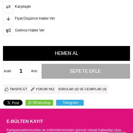
Karşılaştır
Fiyat Düşünce Haber Ver
Gelince Haber Ver
Azalt
Artır
TAVSIYE ET
YORUM YAZ
SORULAR (0) VE CEVAPLAR (0)
WhatsApp
Telegram
E-BÜLTEN KAYIT
Kampanyalarımızdan ve indirimlerimizden güncel olarak haberdar olun.