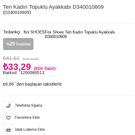
Ten Kadın Topuklu Ayakkabı D340010609
(D340010609)
Tedarikçi
:
fox SHOES
Fox Shoes Ten Kadın Topuklu Ayakkabı
D340010609
20
%
İndirim
₺41,61
(KDV Dahil)
₺33,29
(KDV Dahil)
Barkod
:
1200080513
₺6,66
`den başlayan taksitlerle
Telefonla Sipariş
Favorilere Ekle
İstek Listeme Ekle