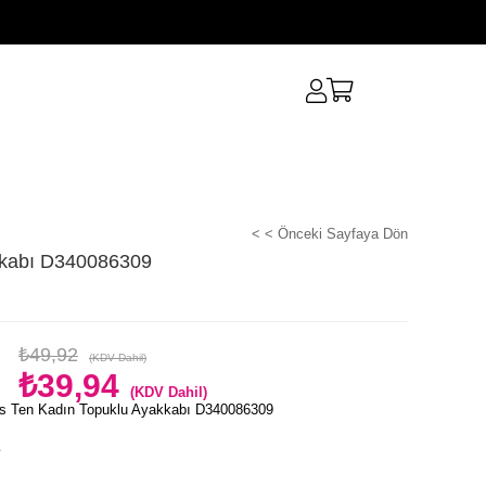
< < Önceki Sayfaya Dön
kkabı D340086309
₺49,92
(KDV Dahil)
₺39,94
(KDV Dahil)
s Ten Kadın Topuklu Ayakkabı D340086309
e