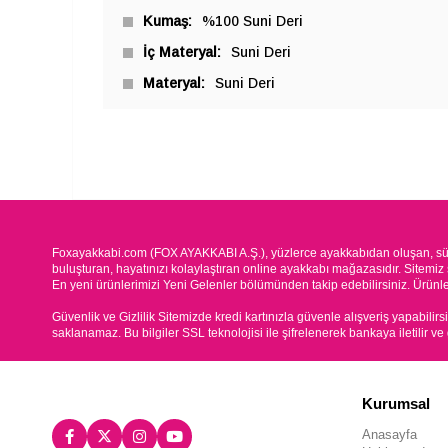
Kumaş
%100 Suni Deri
İç Materyal
Suni Deri
Materyal
Suni Deri
Foxayakkabi.com (FOX AYAKKABI A.Ş.), yüzlerce ayakkabıdan oluşan, süre
buluşturan, hayatınızı kolaylaştıran online ayakkabı mağazasıdır. Sitemiz 
En yeni ürünlerimizi Yeni Gelenler bölümünden takip edebilirsiniz. Ürünleri
Güvenlik ve Gizlilik Sitemizde kredi kartınızla güvenle alışveriş yapabilirs
saklanamaz. Bu bilgiler SSL teknolojisi ile şifrelenerek bankaya iletilir ve
Kurumsal
Anasayfa