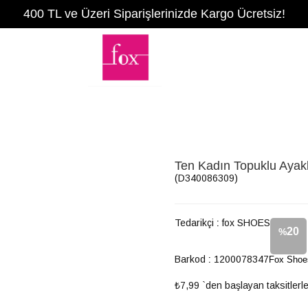
400 TL ve Üzeri Siparişlerinizde Kargo Ücretsiz!
Ten Kadın Topuklu Aya
(D340086309)
Tedarikçi
:
fox SHOES
20
%
Barkod
:
1200078347
Fox Shoe
İndirim
₺7,99
`den başlayan taksitlerl