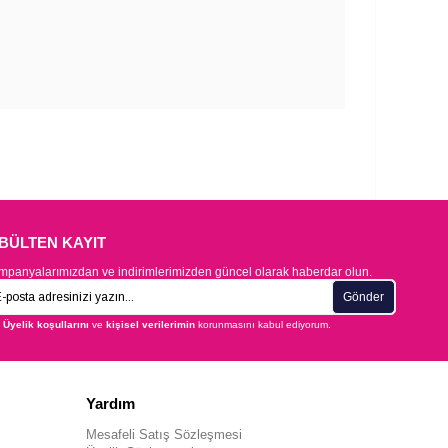
-BÜLTEN KAYIT
panyalarımızdan ve indirimlerimizden güncel olarak haberdar olun.
Gönder
Üyelik koşullarını
ve
kişisel verilerimin
korunmasını kabul ediyorum.
Yardım
Mesafeli Satış Sözleşmesi