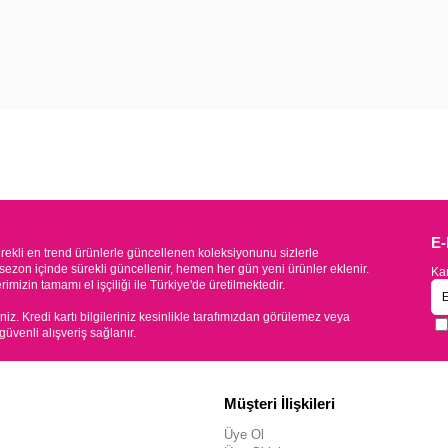
E
kli en trend ürünlerle güncellenen koleksiyonunu sizlerle
sezon içinde sürekli güncellenir, hemen her gün yeni ürünler eklenir.
Kam
mizin tamamı el işçiliği ile Türkiye'de üretilmektedir.
iniz. Kredi kartı bilgileriniz kesinlikle tarafımızdan görülemez veya
 güvenli alışveriş sağlanır.
Müşteri İlişkileri
Üye Ol