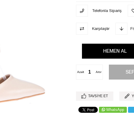
Telefonla Sipariş
Karşılaştır
F
Azalt
Artır
TAVSIYE ET
Y
WhatsApp