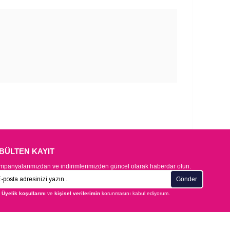
-BÜLTEN KAYIT
panyalarımızdan ve indirimlerimizden güncel olarak haberdar olun.
Gönder
Üyelik koşullarını
ve
kişisel verilerimin
korunmasını kabul ediyorum.