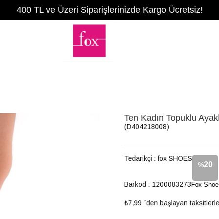
400 TL ve Üzeri Siparişlerinizde Kargo Ücretsiz!
Ten Kadın Topuklu Aya
(D404218008)
Tedarikçi
:
fox SHOES
20
%
Barkod
:
1200083273
Fox Shoe
İndirim
₺7,99
`den başlayan taksitlerl