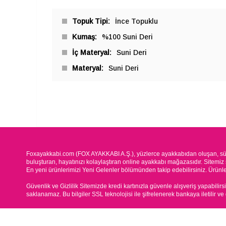
Topuk Tipi
İnce Topuklu
Kumaş
%100 Suni Deri
İç Materyal
Suni Deri
Materyal
Suni Deri
Foxayakkabi.com (FOX AYAKKABI A.Ş.), yüzlerce ayakkabıdan oluşan, süre
buluşturan, hayatınızı kolaylaştıran online ayakkabı mağazasıdır. Sitemiz 
En yeni ürünlerimizi Yeni Gelenler bölümünden takip edebilirsiniz. Ürünleri
Güvenlik ve Gizlilik Sitemizde kredi kartınızla güvenle alışveriş yapabilirs
saklanamaz. Bu bilgiler SSL teknolojisi ile şifrelenerek bankaya iletilir ve