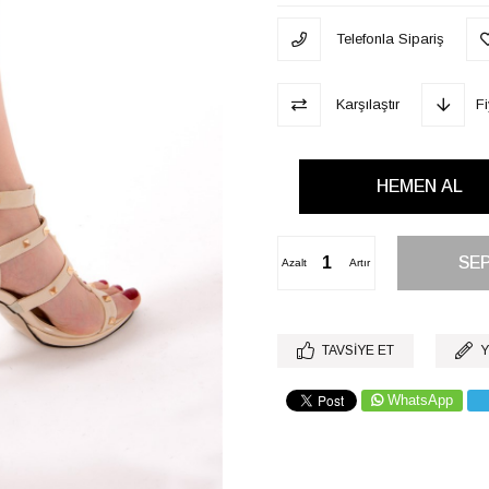
Telefonla Sipariş
Karşılaştır
F
Azalt
Artır
TAVSIYE ET
Y
WhatsApp