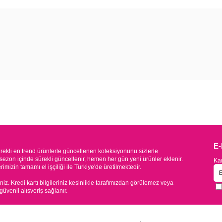
E
kli en trend ürünlerle güncellenen koleksiyonunu sizlerle
sezon içinde sürekli güncellenir, hemen her gün yeni ürünler eklenir.
Kam
mizin tamamı el işçiliği ile Türkiye'de üretilmektedir.
iniz. Kredi kartı bilgileriniz kesinlikle tarafımızdan görülemez veya
 güvenli alışveriş sağlanır.