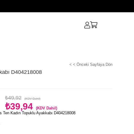
< < Önceki Sayfaya Dön
kkabı D404218008
₺49,92
(KDV Dahil)
₺39,94
(KDV Dahil)
s Ten Kadın Topuklu Ayakkabı D404218008
e