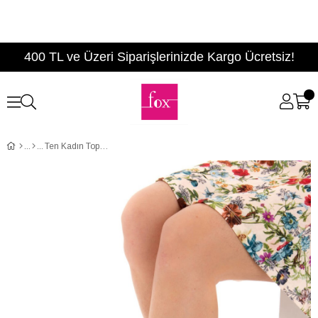
400 TL ve Üzeri Siparişlerinizde Kargo Ücretsiz!
Ten Kadın Topuklu Ayakkabı D422009502