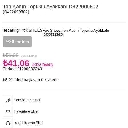
Ten Kadın Topuklu Ayakkabı D422009502
(D422009502)
Tedarikçi
:
fox SHOES
Fox Shoes Ten Kadın Topuklu Ayakkabı
D422009502
20
%
İndirim
₺51,32
(KDV Dahil)
₺41,06
(KDV Dahil)
Barkod
:
1200082343
₺8,21
`den başlayan taksitlerle
Telefonla Sipariş
Favorilere Ekle
İstek Listeme Ekle