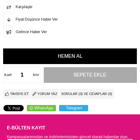
Karşılaştır
Fiyat Düşünce Haber Ver
Gelince Haber Ver
Azalt
Artır
TAVSIYE ET
YORUM YAZ
SORULAR (0) VE CEVAPLAR (0)
WhatsApp
Telegram
E-BÜLTEN KAYIT
Kampanyalarımızdan ve indirimlerimizden güncel olarak haberdar olun.