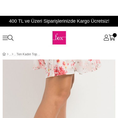
400 TL ve Üzeri Siparişlerinizde Kargo Ücretsiz!
Ten Kadın Topuklu Ayakkabı D922644008