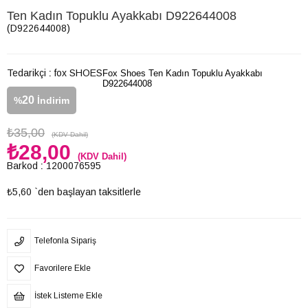
Ten Kadın Topuklu Ayakkabı D922644008
(D922644008)
Tedarikçi
:
fox SHOES
Fox Shoes Ten Kadın Topuklu Ayakkabı
D922644008
20
%
İndirim
₺35,00
(KDV Dahil)
₺28,00
(KDV Dahil)
Barkod
:
1200076595
₺5,60
`den başlayan taksitlerle
Telefonla Sipariş
Favorilere Ekle
İstek Listeme Ekle