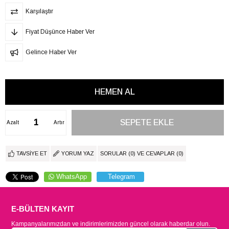
Karşılaştır
Fiyat Düşünce Haber Ver
Gelince Haber Ver
Azalt
Artır
TAVSIYE ET
YORUM YAZ
SORULAR (0) VE CEVAPLAR (0)
WhatsApp
Telegram
E-BÜLTEN KAYIT
Kampanyalarımızdan ve indirimlerimizden güncel olarak haberdar olun.