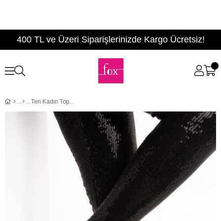
400 TL ve Üzeri Siparişlerinizde Kargo Ücretsiz!
Ten Kadın Topuklu Ayakkabı E340110009