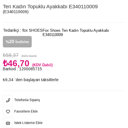
Ten Kadın Topuklu Ayakkabı E340110009
(E340110009)
Tedarikçi
:
fox SHOES
Fox Shoes Ten Kadın Topuklu Ayakkabı
E340110009
20
%
İndirim
₺58,37
(KDV Dahil)
₺46,70
(KDV Dahil)
Barkod
:
1200085715
₺9,34
`den başlayan taksitlerle
Telefonla Sipariş
Favorilere Ekle
İstek Listeme Ekle