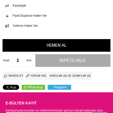
Karşılaştır
Fiyat Düşünce Haber Ver
Gelince Haber Ver
Azalt
Artır
TAVSIYE ET
YORUM YAZ
SORULAR (0) VE CEVAPLAR (0)
WhatsApp
Telegram
E-BÜLTEN KAYIT
Kampanyalarımızdan ve indirimlerimizden güncel olarak haberdar olun.