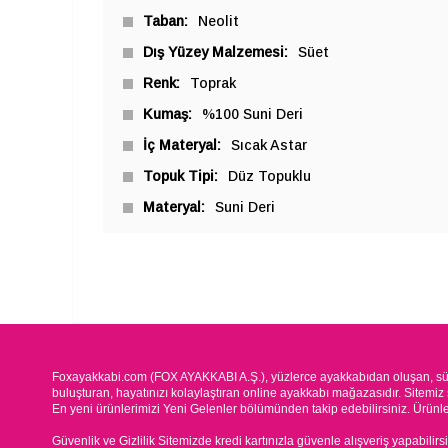
Taban
Neolit
Dış Yüzey Malzemesi
Süet
Renk
Toprak
Kumaş
%100 Suni Deri
İç Materyal
Sıcak Astar
Topuk Tipi
Düz Topuklu
Materyal
Suni Deri
Foxayakkabi.com (FOX AYAKKABI A.Ş.), yüzlerce ayakkabıdan oluşan, süre
buluşturan, hayatınızı kolaylaştıran online ayakkabı mağazasıdır. Sitemiz 
En yeni ürünlerimizi Yeni Gelenler bölümünden takip edebilirsiniz. Ürünleri
Güvenlik ve Gizlilik Sitemizde kredi kartınızla güvenle alışveriş yapabilirs