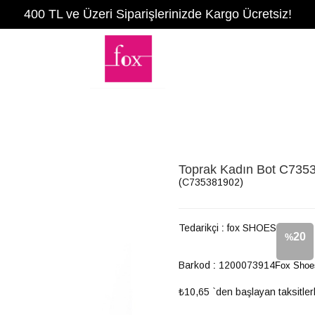
400 TL ve Üzeri Siparişlerinizde Kargo Ücretsiz!
Toprak Kadın Bot C735
(C735381902)
Tedarikçi
:
fox SHOES
20
%
Barkod
:
1200073914
Fox Shoe
İndirim
₺10,65
`den başlayan taksitler