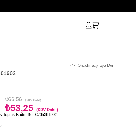
< < Önceki Sayfaya Dön
381902
₺66,56
(KDV Dahil)
₺53,25
(KDV Dahil)
s Toprak Kadın Bot C735381902
le