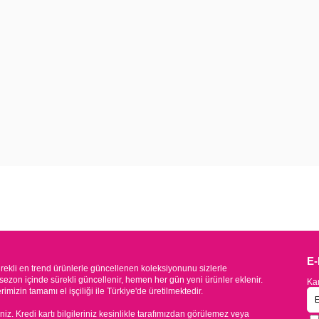
E
kli en trend ürünlerle güncellenen koleksiyonunu sizlerle
sezon içinde sürekli güncellenir, hemen her gün yeni ürünler eklenir.
Kam
mizin tamamı el işçiliği ile Türkiye'de üretilmektedir.
iniz. Kredi kartı bilgileriniz kesinlikle tarafımızdan görülemez veya