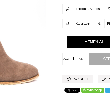
Telefonla Sipariş
Karşılaştır
F
Azalt
Artır
TAVSIYE ET
Y
WhatsApp