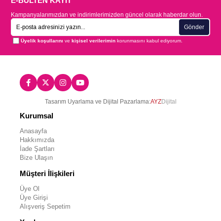
E-BÜLTEN KAYIT
Kampanyalarımızdan ve indirimlerimizden güncel olarak haberdar olun.
Gönder
Üyelik koşullarını
ve
kişisel verilerimin
korunmasını kabul ediyorum.
Tasarım Uyarlama ve Dijital Pazarlama:
AYZ
Dijital
Kurumsal
Anasayfa
Hakkımızda
İade Şartları
Bize Ulaşın
Müşteri İlişkileri
Üye Ol
Üye Girişi
Alışveriş Sepetim