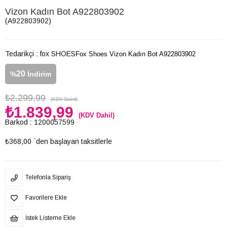
Vizon Kadın Bot A922803902
(A922803902)
Tedarikçi
:
fox SHOES
Fox Shoes Vizon Kadın Bot A922803902
20
%
İndirim
₺2.299,99
(KDV Dahil)
₺1.839,99
(KDV Dahil)
Barkod
:
1200057599
₺368,00
`den başlayan taksitlerle
Telefonla Sipariş
Favorilere Ekle
İstek Listeme Ekle