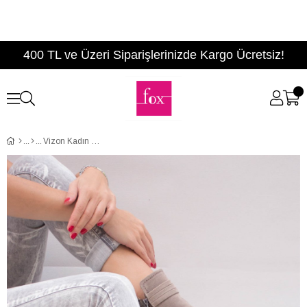
400 TL ve Üzeri Siparişlerinizde Kargo Ücretsiz!
Vizon Kadın Bot A922803902