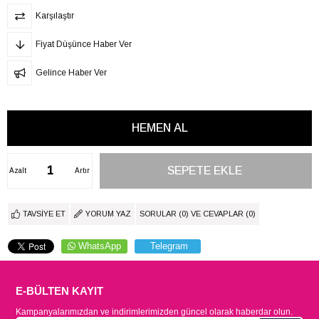
Karşılaştır
Fiyat Düşünce Haber Ver
Gelince Haber Ver
Azalt
Artır
TAVSIYE ET
YORUM YAZ
SORULAR (0) VE CEVAPLAR (0)
WhatsApp
Telegram
E-BÜLTEN KAYIT
Kampanyalarımızdan ve indirimlerimizden güncel olarak haberdar olun.