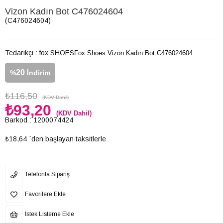
Vizon Kadın Bot C476024604
(C476024604)
Tedarikçi
:
fox SHOES
Fox Shoes Vizon Kadın Bot C476024604
20
%
İndirim
₺116,50
(KDV Dahil)
₺93,20
(KDV Dahil)
Barkod
:
1200074424
₺18,64
`den başlayan taksitlerle
Telefonla Sipariş
Favorilere Ekle
İstek Listeme Ekle