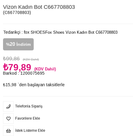
Vizon Kadın Bot C667708803
(C667708803)
Tedarikçi
:
fox SHOES
Fox Shoes Vizon Kadın Bot C667708803
20
%
İndirim
₺99,86
(KDV Dahil)
₺79,89
(KDV Dahil)
Barkod
:
1200075695
₺15,98
`den başlayan taksitlerle
Telefonla Sipariş
Favorilere Ekle
İstek Listeme Ekle