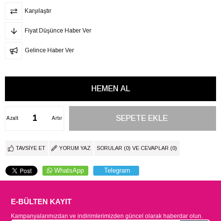
Karşılaştır
Fiyat Düşünce Haber Ver
Gelince Haber Ver
Azalt
Artır
TAVSIYE ET
YORUM YAZ
SORULAR (0) VE CEVAPLAR (0)
WhatsApp
Telegram
E-BÜLTEN KAYIT
Kampanyalarımızdan ve indirimlerimizden güncel olarak haberdar olun.