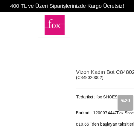
400 TL ve Üzeri Siparişlerinizde Kargo Ücretsiz!
Vizon Kadın Bot C8480
(C848020002)
Tedarikçi
:
fox SHOES
20
%
Barkod
:
1200074447
Fox Shoe
İndirim
₺10,65
`den başlayan taksitler