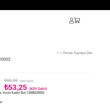
< < Önceki Sayfaya Dön
20002
₺66,56
(KDV Dahil)
₺53,25
(KDV Dahil)
s Vizon Kadın Bot C848020002
le