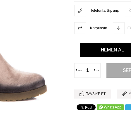
Telefonla Sipariş
Karşılaştır
F
Azalt
Artır
TAVSIYE ET
Y
WhatsApp