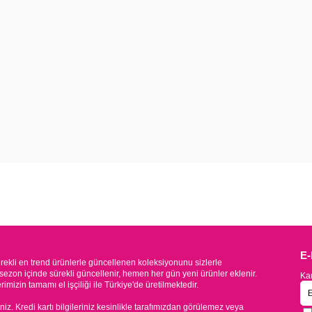
E
kli en trend ürünlerle güncellenen koleksiyonunu sizlerle
sezon içinde sürekli güncellenir, hemen her gün yeni ürünler eklenir.
Kam
mizin tamamı el işçiliği ile Türkiye'de üretilmektedir.
iniz. Kredi kartı bilgileriniz kesinlikle tarafımızdan görülemez veya