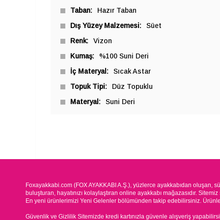
Taban
Hazır Taban
Dış Yüzey Malzemesi
Süet
Renk
Vizon
Kumaş
%100 Suni Deri
İç Materyal
Sıcak Astar
Topuk Tipi
Düz Topuklu
Materyal
Suni Deri
Foxayakkabi.com (FOX AYAKKABI A.Ş.), yüzlerce ayakkabıdan oluşan, süre
buluşturan, hayatınızı kolaylaştıran online ayakkabı mağazasıdır. Sitemiz 
En yeni ürünlerimizi Yeni Gelenler bölümünden takip edebilirsiniz. Ürünleri
Güvenlik ve Gizlilik Sitemizde kredi kartınızla güvenle alışveriş yapabilirs