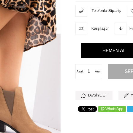
Telefonla Sipariş
Karşılaştır
F
Azalt
Artır
TAVSIYE ET
Y
WhatsApp