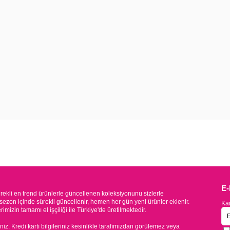
E
kli en trend ürünlerle güncellenen koleksiyonunu sizlerle
sezon içinde sürekli güncellenir, hemen her gün yeni ürünler eklenir.
Kam
mizin tamamı el işçiliği ile Türkiye'de üretilmektedir.
iniz. Kredi kartı bilgileriniz kesinlikle tarafımızdan görülemez veya