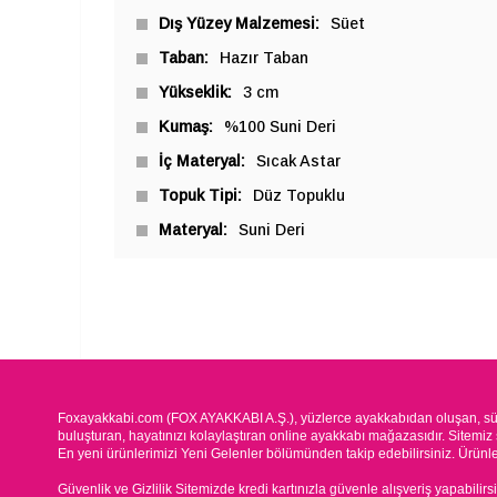
Dış Yüzey Malzemesi
Süet
Taban
Hazır Taban
Yükseklik
3 cm
Kumaş
%100 Suni Deri
İç Materyal
Sıcak Astar
Topuk Tipi
Düz Topuklu
Materyal
Suni Deri
Foxayakkabi.com (FOX AYAKKABI A.Ş.), yüzlerce ayakkabıdan oluşan, süre
buluşturan, hayatınızı kolaylaştıran online ayakkabı mağazasıdır. Sitemiz 
En yeni ürünlerimizi Yeni Gelenler bölümünden takip edebilirsiniz. Ürünleri
Güvenlik ve Gizlilik Sitemizde kredi kartınızla güvenle alışveriş yapabilirs