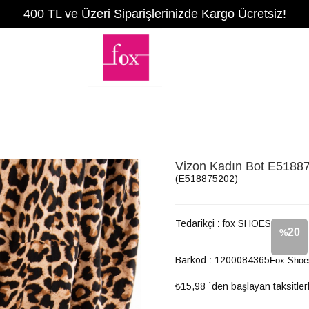
400 TL ve Üzeri Siparişlerinizde Kargo Ücretsiz!
Vizon Kadın Bot E5188
(E518875202)
Tedarikçi
:
fox SHOES
20
%
Barkod
:
1200084365
Fox Shoe
İndirim
₺15,98
`den başlayan taksitler