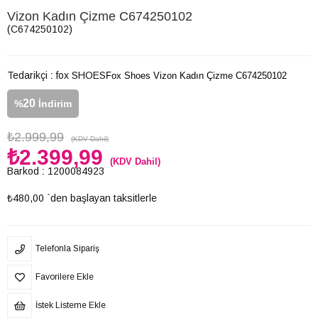
Vizon Kadın Çizme C674250102
(C674250102)
Tedarikçi
:
fox SHOES
Fox Shoes Vizon Kadın Çizme C674250102
20
%
İndirim
₺2.999,99
(KDV Dahil)
₺2.399,99
(KDV Dahil)
Barkod
:
1200084923
₺480,00
`den başlayan taksitlerle
Telefonla Sipariş
Favorilere Ekle
İstek Listeme Ekle