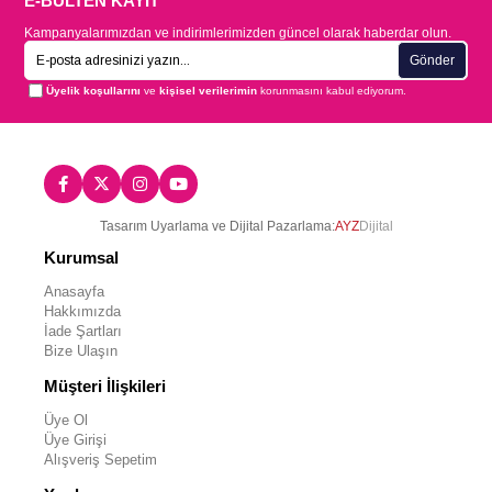
E-BÜLTEN KAYIT
Kampanyalarımızdan ve indirimlerimizden güncel olarak haberdar olun.
Gönder
Üyelik koşullarını
ve
kişisel verilerimin
korunmasını kabul ediyorum.
Tasarım Uyarlama ve Dijital Pazarlama:
AYZ
Dijital
Kurumsal
Anasayfa
Hakkımızda
İade Şartları
Bize Ulaşın
Müşteri İlişkileri
Üye Ol
Üye Girişi
Alışveriş Sepetim