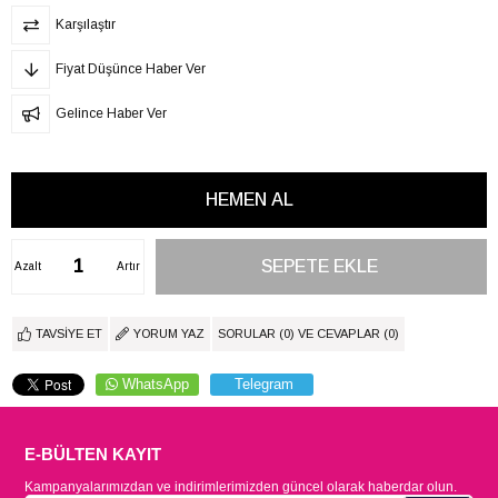
Karşılaştır
Fiyat Düşünce Haber Ver
Gelince Haber Ver
Azalt
Artır
TAVSIYE ET
YORUM YAZ
SORULAR (0) VE CEVAPLAR (0)
WhatsApp
Telegram
E-BÜLTEN KAYIT
Kampanyalarımızdan ve indirimlerimizden güncel olarak haberdar olun.