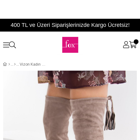
400 TL ve Üzeri Siparişlerinizde Kargo Ücretsiz!
Vizon Kadın Çizme E752003702