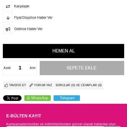
Karşılaştır
Fiyat Düşünce Haber Ver
Gelince Haber Ver
Azalt
Artır
TAVSIYE ET
YORUM YAZ
SORULAR (0) VE CEVAPLAR (0)
WhatsApp
Telegram
E-BÜLTEN KAYIT
Kampanyalarımızdan ve indirimlerimizden güncel olarak haberdar olun.