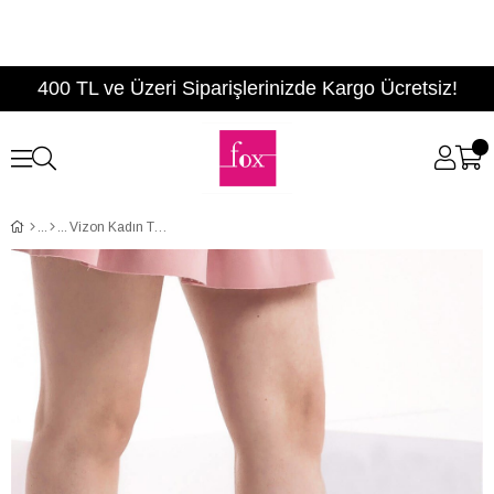
400 TL ve Üzeri Siparişlerinizde Kargo Ücretsiz!
Vizon Kadın Topuklu Ayakkabı D922213702