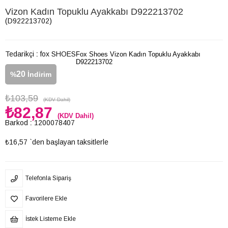
Vizon Kadın Topuklu Ayakkabı D922213702
(D922213702)
Tedarikçi
:
fox SHOES
Fox Shoes Vizon Kadın Topuklu Ayakkabı
D922213702
20
%
İndirim
₺103,59
(KDV Dahil)
₺82,87
(KDV Dahil)
Barkod
:
1200078407
₺16,57
`den başlayan taksitlerle
Telefonla Sipariş
Favorilere Ekle
İstek Listeme Ekle