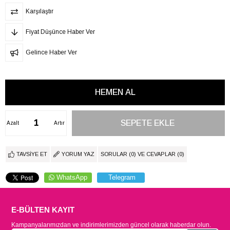
Karşılaştır
Fiyat Düşünce Haber Ver
Gelince Haber Ver
Azalt
Artır
TAVSIYE ET
YORUM YAZ
SORULAR (0) VE CEVAPLAR (0)
WhatsApp
Telegram
E-BÜLTEN KAYIT
Kampanyalarımızdan ve indirimlerimizden güncel olarak haberdar olun.