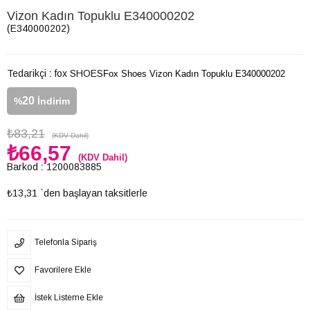
Vizon Kadın Topuklu E340000202
(E340000202)
Tedarikçi
:
fox SHOES
Fox Shoes Vizon Kadın Topuklu E340000202
20
%
İndirim
₺83,21
(KDV Dahil)
₺66,57
(KDV Dahil)
Barkod
:
1200083885
₺13,31
`den başlayan taksitlerle
Telefonla Sipariş
Favorilere Ekle
İstek Listeme Ekle