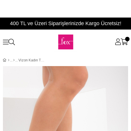
400 TL ve Üzeri Siparişlerinizde Kargo Ücretsiz!
Vizon Kadın Topuklu E340000202