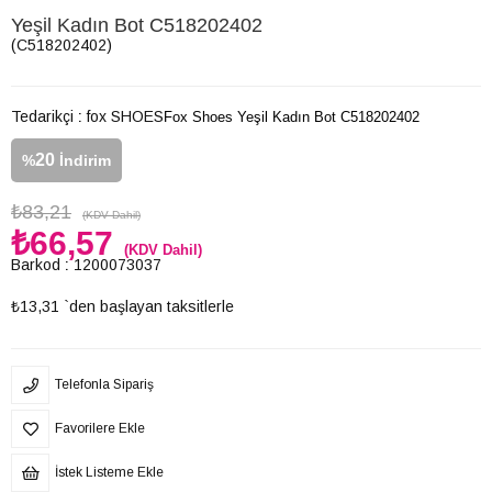
Yeşil Kadın Bot C518202402
(C518202402)
Tedarikçi
:
fox SHOES
Fox Shoes Yeşil Kadın Bot C518202402
20
%
İndirim
₺83,21
(KDV Dahil)
₺66,57
(KDV Dahil)
Barkod
:
1200073037
₺13,31
`den başlayan taksitlerle
Telefonla Sipariş
Favorilere Ekle
İstek Listeme Ekle