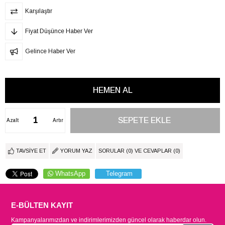
Karşılaştır
Fiyat Düşünce Haber Ver
Gelince Haber Ver
Azalt
Artır
TAVSIYE ET
YORUM YAZ
SORULAR (0) VE CEVAPLAR (0)
WhatsApp
Telegram
E-BÜLTEN KAYIT
Kampanyalarımızdan ve indirimlerimizden güncel olarak haberdar olun.