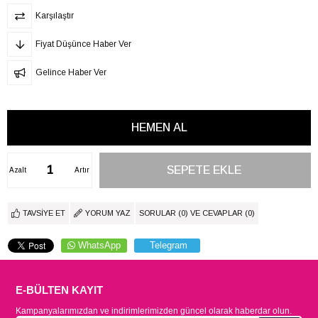
Karşılaştır
Fiyat Düşünce Haber Ver
Gelince Haber Ver
Azalt
Artır
TAVSIYE ET
YORUM YAZ
SORULAR (0) VE CEVAPLAR (0)
WhatsApp
Telegram
E-BÜLTEN KAYIT
Kampanyalarımızdan ve indirimlerimizden güncel olarak haberdar olun.