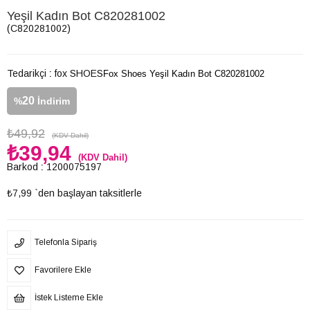
Yeşil Kadın Bot C820281002
(C820281002)
Tedarikçi
:
fox SHOES
Fox Shoes Yeşil Kadın Bot C820281002
20
%
İndirim
₺49,92
(KDV Dahil)
₺39,94
(KDV Dahil)
Barkod
:
1200075197
₺7,99
`den başlayan taksitlerle
Telefonla Sipariş
Favorilere Ekle
İstek Listeme Ekle