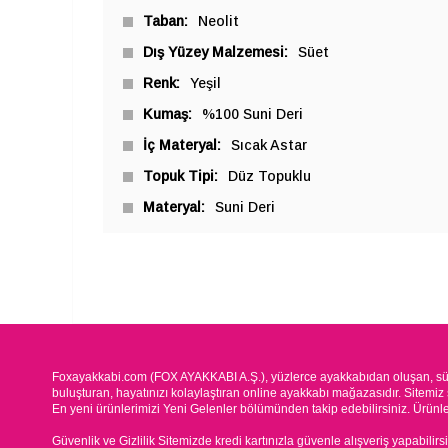
Taban
Neolit
Dış Yüzey Malzemesi
Süet
Renk
Yeşil
Kumaş
%100 Suni Deri
İç Materyal
Sıcak Astar
Topuk Tipi
Düz Topuklu
Materyal
Suni Deri
Foxayakkabi.com (FOX AYAKKABI A.Ş.), yüzlerce ayakkabıdan oluşan, süre
buluşturan, hayatınızı kolaylaştıran online ayakkabı mağazasıdır. Sitemiz 
En yeni ürünlerimizi Yeni Gelenler bölümünden takip edebilirsiniz. Ürünleri
Güvenlik ve Gizlilik Sitemizde kredi kartınızla güvenle alışveriş yapabilirs