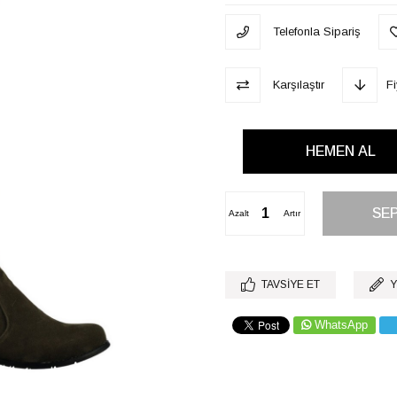
Telefonla Sipariş
Karşılaştır
F
Azalt
Artır
TAVSIYE ET
Y
WhatsApp