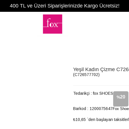
400 TL ve Üzeri Siparişlerinizde Kargo Ücretsiz!
Yeşil Kadın Çizme C72
(C726577702)
Tedarikçi
:
fox SHOES
20
%
Barkod
:
1200075647
Fox Shoe
İndirim
₺10,65
`den başlayan taksitler