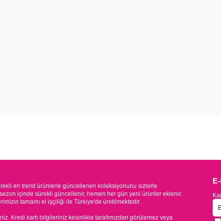
E
kli en trend ürünlerle güncellenen koleksiyonunu sizlerle
sezon içinde sürekli güncellenir, hemen her gün yeni ürünler eklenir.
Kam
mizin tamamı el işçiliği ile Türkiye'de üretilmektedir.
iniz. Kredi kartı bilgileriniz kesinlikle tarafımızdan görülemez veya