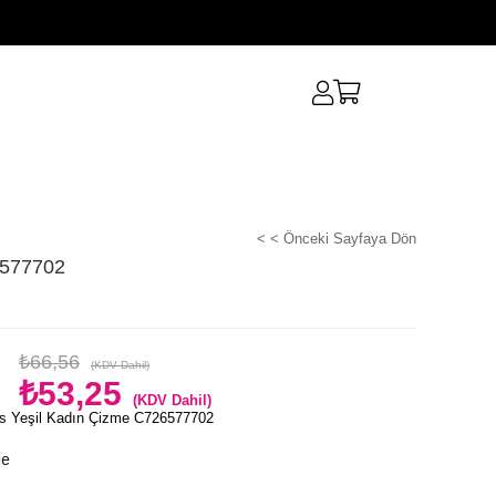
< < Önceki Sayfaya Dön
6577702
₺66,56
(KDV Dahil)
₺53,25
(KDV Dahil)
s Yeşil Kadın Çizme C726577702
le