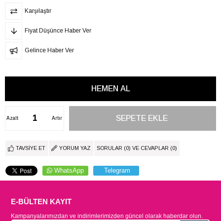
Karşılaştır
Fiyat Düşünce Haber Ver
Gelince Haber Ver
Azalt
Artır
TAVSIYE ET
YORUM YAZ
SORULAR (0) VE CEVAPLAR (0)
WhatsApp
Telegram
E-BÜLTEN KAYIT
Kampanyalarımızdan ve indirimlerimizden güncel olarak haberdar olun.