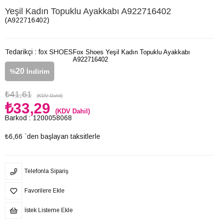
Yeşil Kadın Topuklu Ayakkabı A922716402
(A922716402)
Tedarikçi
:
fox SHOES
Fox Shoes Yeşil Kadın Topuklu Ayakkabı
A922716402
20
%
İndirim
₺41,61
(KDV Dahil)
₺33,29
(KDV Dahil)
Barkod
:
1200058068
₺6,66
`den başlayan taksitlerle
Telefonla Sipariş
Favorilere Ekle
İstek Listeme Ekle