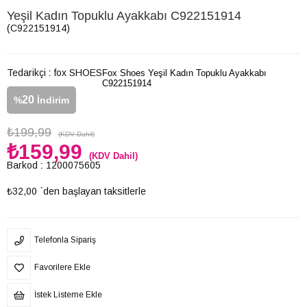
Yeşil Kadın Topuklu Ayakkabı C922151914
(C922151914)
Tedarikçi
:
fox SHOES
Fox Shoes Yeşil Kadın Topuklu Ayakkabı
C922151914
20
%
İndirim
₺199,99
(KDV Dahil)
₺159,99
(KDV Dahil)
Barkod
:
1200075605
₺32,00
`den başlayan taksitlerle
Telefonla Sipariş
Favorilere Ekle
İstek Listeme Ekle