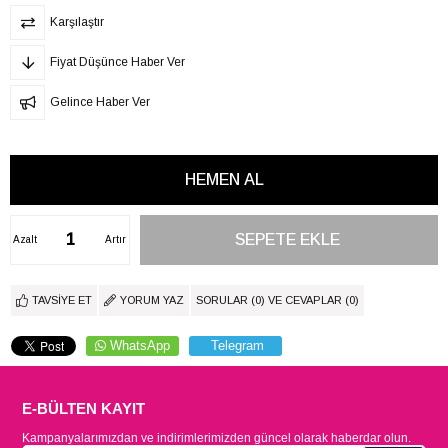
Karşılaştır
Fiyat Düşünce Haber Ver
Gelince Haber Ver
Azalt
Artır
TAVSIYE ET
YORUM YAZ
SORULAR (0) VE CEVAPLAR (0)
WhatsApp
Telegram
E-BÜLTEN KAYIT
Kampanyalarımızdan ve indirimlerimizden güncel olarak haberdar olun.