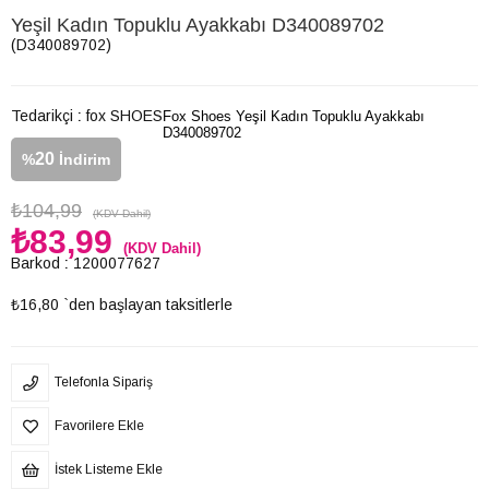
Yeşil Kadın Topuklu Ayakkabı D340089702
(D340089702)
Tedarikçi
:
fox SHOES
Fox Shoes Yeşil Kadın Topuklu Ayakkabı
D340089702
20
%
İndirim
₺104,99
(KDV Dahil)
₺83,99
(KDV Dahil)
Barkod
:
1200077627
₺16,80
`den başlayan taksitlerle
Telefonla Sipariş
Favorilere Ekle
İstek Listeme Ekle