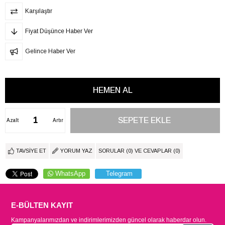
Karşılaştır
Fiyat Düşünce Haber Ver
Gelince Haber Ver
Azalt
Artır
TAVSIYE ET
YORUM YAZ
SORULAR (0) VE CEVAPLAR (0)
WhatsApp
Telegram
E-BÜLTEN KAYIT
Kampanyalarımızdan ve indirimlerimizden güncel olarak haberdar olun.