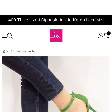
400 TL ve Üzeri Siparişlerinizde Kargo Ücretsiz!
Yeşil Kadın Topuklu Ayakkabı D340089702