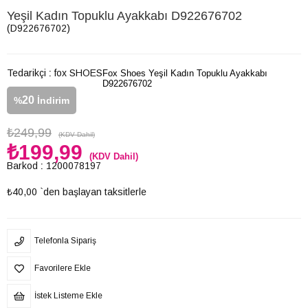
Yeşil Kadın Topuklu Ayakkabı D922676702
(D922676702)
Tedarikçi
:
fox SHOES
Fox Shoes Yeşil Kadın Topuklu Ayakkabı
D922676702
20
%
İndirim
₺249,99
(KDV Dahil)
₺199,99
(KDV Dahil)
Barkod
:
1200078197
₺40,00
`den başlayan taksitlerle
Telefonla Sipariş
Favorilere Ekle
İstek Listeme Ekle