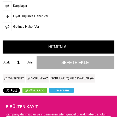
Karşılaştır
Fiyat Düşünce Haber Ver
Gelince Haber Ver
Azalt
Artır
TAVSIYE ET
YORUM YAZ
SORULAR (0) VE CEVAPLAR (0)
WhatsApp
Telegram
E-BÜLTEN KAYIT
Kampanyalarımızdan ve indirimlerimizden güncel olarak haberdar olun.