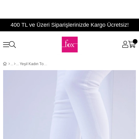
400 TL ve Üzeri Siparişlerinizde Kargo Ücretsiz!
Yeşil Kadın Topuklu Ayakkabı D922676702