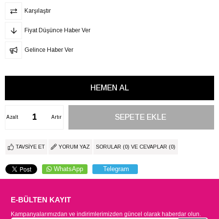
Karşılaştır
Fiyat Düşünce Haber Ver
Gelince Haber Ver
Azalt
Artır
TAVSIYE ET
YORUM YAZ
SORULAR (0) VE CEVAPLAR (0)
WhatsApp
Telegram
E-BÜLTEN KAYIT
Kampanyalarımızdan ve indirimlerimizden güncel olarak haberdar olun.