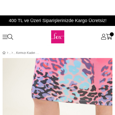
400 TL ve Üzeri Siparişlerinizde Kargo Ücretsiz!
Kırmızı Kadın Topuklu F618050102