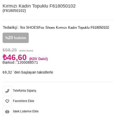
Kırmızı Kadın Topuklu F618050102
(F618050102)
Tedarikçi
:
fox SHOES
Fox Shoes Kırmızı Kadın Topuklu F618050102
20
%
İndirim
₺58,25
(KDV Dahil)
₺46,60
(KDV Dahil)
Barkod
:
1200088571
₺9,32
`den başlayan taksitlerle
Telefonla Sipariş
Favorilere Ekle
İstek Listeme Ekle