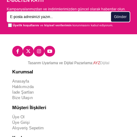
E-BÜLTEN KAYIT
Kampanyalarımızdan ve indirimlerimizden güncel olarak haberdar olun.
Gönder
Üyelik koşullarını
ve
kişisel verilerimin
korunmasını kabul ediyorum.
Tasarım Uyarlama ve Dijital Pazarlama:
AYZ
Dijital
Kurumsal
Anasayfa
Hakkımızda
İade Şartları
Bize Ulaşın
Müşteri İlişkileri
Üye Ol
Üye Girişi
Alışveriş Sepetim