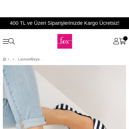
400 TL ve Üzeri Siparişlerinizde Kargo Ücretsiz!
Lacivert/Beyaz Kadın Babet F726803204