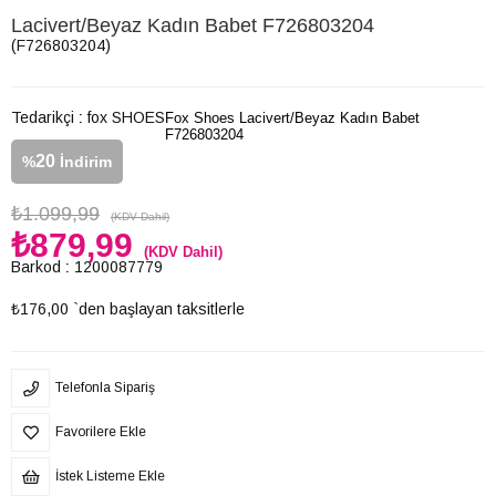
Lacivert/Beyaz Kadın Babet F726803204
(F726803204)
Tedarikçi
:
fox SHOES
Fox Shoes Lacivert/Beyaz Kadın Babet
F726803204
20
%
İndirim
₺1.099,99
(KDV Dahil)
₺879,99
(KDV Dahil)
Barkod
:
1200087779
₺176,00
`den başlayan taksitlerle
Telefonla Sipariş
Favorilere Ekle
İstek Listeme Ekle