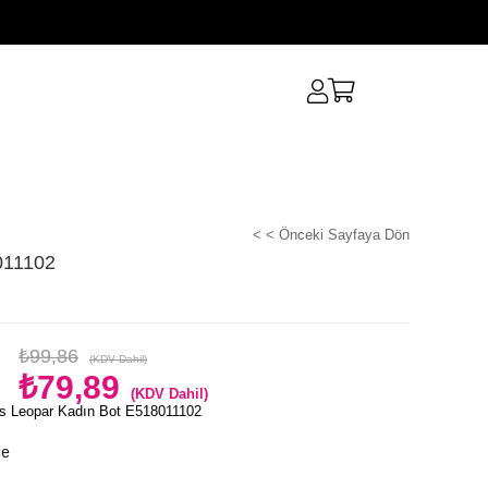
< < Önceki Sayfaya Dön
011102
₺99,86
(KDV Dahil)
₺79,89
(KDV Dahil)
s Leopar Kadın Bot E518011102
le