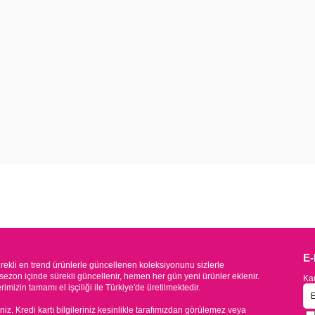
E
kli en trend ürünlerle güncellenen koleksiyonunu sizlerle
sezon içinde sürekli güncellenir, hemen her gün yeni ürünler eklenir.
Kam
mizin tamamı el işçiliği ile Türkiye'de üretilmektedir.
iniz. Kredi kartı bilgileriniz kesinlikle tarafımızdan görülemez veya