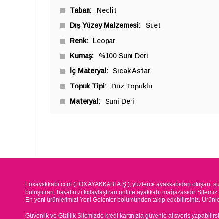
Taban
Neolit
Dış Yüzey Malzemesi
Süet
Renk
Leopar
Kumaş
%100 Suni Deri
İç Materyal
Sıcak Astar
Topuk Tipi
Düz Topuklu
Materyal
Suni Deri
Foxayakkabi.com (FOX AYAKKABI A.Ş.), yüzlerce ayakkabıdan oluşan, süre
buluşturan, hayatınızı kolaylaştıran online ayakkabı mağazasıdır. Sitemiz 
En yeni ürünlerimizi Yeni Gelenler bölümünden takip edebilirsiniz. Ürünleri
Güvenlik ve Gizlilik Sitemizde kredi kartınızla güvenle alışveriş yapabilirs