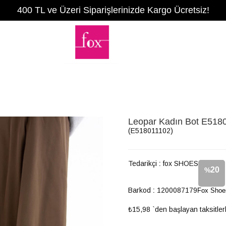
400 TL ve Üzeri Siparişlerinizde Kargo Ücretsiz!
Leopar Kadın Bot E518
(E518011102)
Tedarikçi
:
fox SHOES
20
%
Barkod
:
1200087179
Fox Shoe
İndirim
₺15,98
`den başlayan taksitler