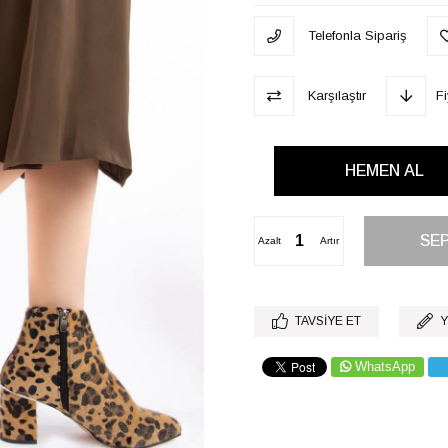
Telefonla Sipariş
Karşılaştır
F
Azalt
Artır
TAVSIYE ET
Y
WhatsApp