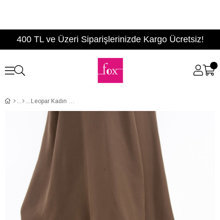
400 TL ve Üzeri Siparişlerinizde Kargo Ücretsiz!
Leopar Kadın Topuklu Ayakkabı E340180002