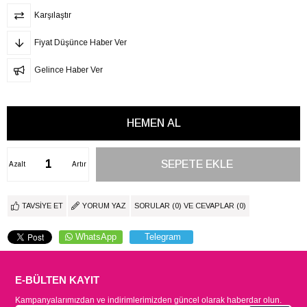
Karşılaştır
Fiyat Düşünce Haber Ver
Gelince Haber Ver
Azalt
Artır
TAVSIYE ET
YORUM YAZ
SORULAR (0) VE CEVAPLAR (0)
WhatsApp
Telegram
E-BÜLTEN KAYIT
Kampanyalarımızdan ve indirimlerimizden güncel olarak haberdar olun.