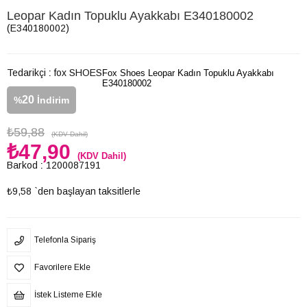
Leopar Kadın Topuklu Ayakkabı E340180002
(E340180002)
Tedarikçi
:
fox SHOES
Fox Shoes Leopar Kadın Topuklu Ayakkabı
E340180002
20
%
İndirim
₺59,88
(KDV Dahil)
₺47,90
(KDV Dahil)
Barkod
:
1200087191
₺9,58
`den başlayan taksitlerle
Telefonla Sipariş
Favorilere Ekle
İstek Listeme Ekle