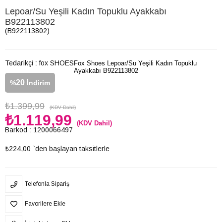
Lepoar/Su Yeşili Kadın Topuklu Ayakkabı
B922113802
(B922113802)
Tedarikçi
:
fox SHOES
Fox Shoes Lepoar/Su Yeşili Kadın Topuklu
Ayakkabı B922113802
20
%
İndirim
₺1.399,99
(KDV Dahil)
₺1.119,99
(KDV Dahil)
Barkod
:
1200066497
₺224,00
`den başlayan taksitlerle
Telefonla Sipariş
Favorilere Ekle