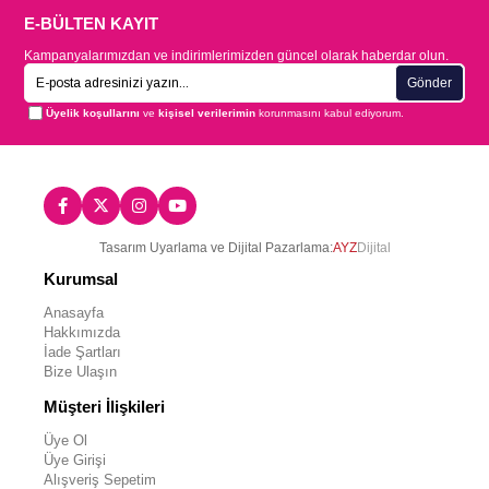
E-BÜLTEN KAYIT
Kampanyalarımızdan ve indirimlerimizden güncel olarak haberdar olun.
Gönder
Üyelik koşullarını
ve
kişisel verilerimin
korunmasını kabul ediyorum.
Tasarım Uyarlama ve Dijital Pazarlama:
AYZ
Dijital
Kurumsal
Anasayfa
Hakkımızda
İade Şartları
Bize Ulaşın
Müşteri İlişkileri
Üye Ol
Üye Girişi
Alışveriş Sepetim