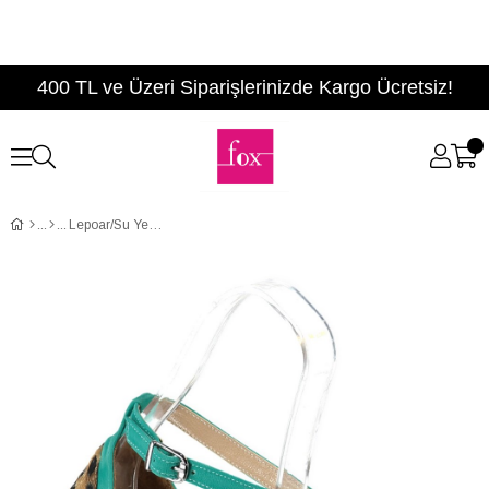
400 TL ve Üzeri Siparişlerinizde Kargo Ücretsiz!
Lepoar/Su Yeşili Kadın Topuklu Ayakkabı B922113802