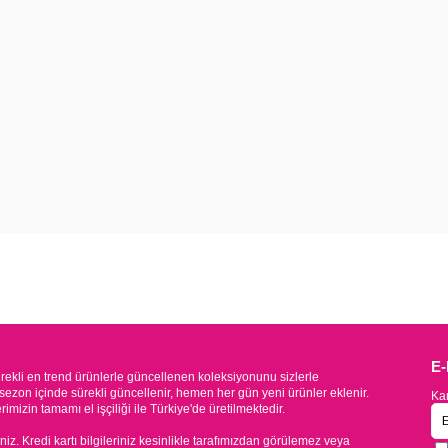
E
kli en trend ürünlerle güncellenen koleksiyonunu sizlerle
sezon içinde sürekli güncellenir, hemen her gün yeni ürünler eklenir.
Kam
mizin tamamı el işçiliği ile Türkiye'de üretilmektedir.
iniz. Kredi kartı bilgileriniz kesinlikle tarafımızdan görülemez veya