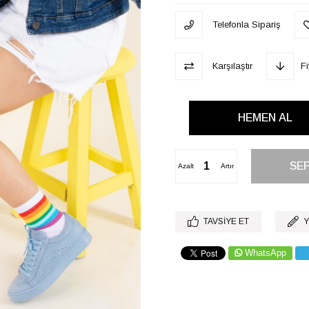
Telefonla Sipariş
Karşılaştır
F
Azalt
Artır
TAVSIYE ET
Y
WhatsApp