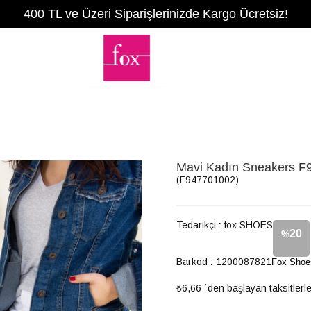
400 TL ve Üzeri Siparişlerinizde Kargo Ücretsiz!
Mavi Kadın Sneakers F
(F947701002)
Tedarikçi
:
fox SHOES
20
%
Barkod
:
1200087821
Fox Shoe
İndirim
₺6,66
`den başlayan taksitlerl