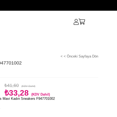
< < Önceki Sayfaya Dön
947701002
₺41,60
(KDV Dahil)
₺33,28
(KDV Dahil)
s Mavi Kadın Sneakers F947701002
e