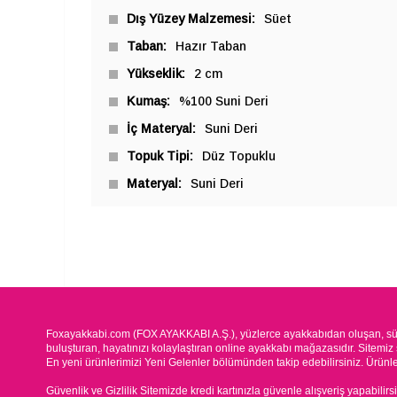
Dış Yüzey Malzemesi
Süet
Taban
Hazır Taban
Yükseklik
2 cm
Kumaş
%100 Suni Deri
İç Materyal
Suni Deri
Topuk Tipi
Düz Topuklu
Materyal
Suni Deri
Foxayakkabi.com (FOX AYAKKABI A.Ş.), yüzlerce ayakkabıdan oluşan, süre
buluşturan, hayatınızı kolaylaştıran online ayakkabı mağazasıdır. Sitemiz 
En yeni ürünlerimizi Yeni Gelenler bölümünden takip edebilirsiniz. Ürünleri
Güvenlik ve Gizlilik Sitemizde kredi kartınızla güvenle alışveriş yapabilirs