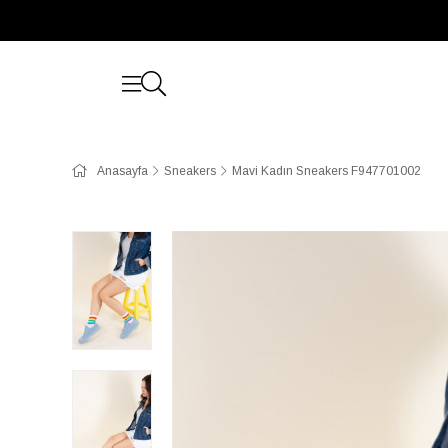
Anasayfa
Sneakers
Mavi Kadın Sneakers F947701002