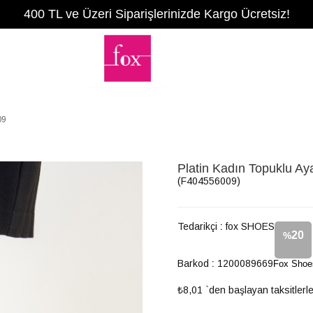
400 TL ve Üzeri Siparişlerinizde Kargo Ücretsiz!
09
Platin Kadın Topuklu A
(F404556009)
Tedarikçi
:
fox SHOES
20
%
Barkod
:
1200089669
Fox Shoe
İndirim
₺8,01
`den başlayan taksitlerl