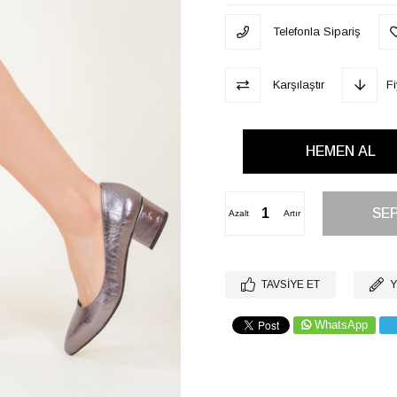
Telefonla Sipariş
Karşılaştır
F
Azalt
Artır
TAVSIYE ET
Y
WhatsApp