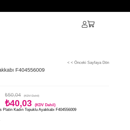
< < Önceki Sayfaya Dön
yakkabı F404556009
₺50,04
(KDV Dahil)
₺40,03
(KDV Dahil)
s Platin Kadın Topuklu Ayakkabı F404556009
e