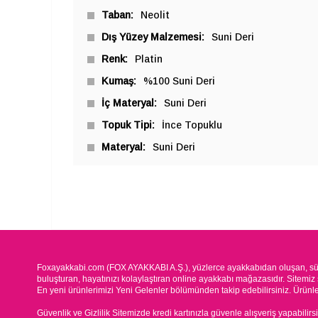
Taban
Neolit
Dış Yüzey Malzemesi
Suni Deri
Renk
Platin
Kumaş
%100 Suni Deri
İç Materyal
Suni Deri
Topuk Tipi
İnce Topuklu
Materyal
Suni Deri
Foxayakkabi.com (FOX AYAKKABI A.Ş.), yüzlerce ayakkabıdan oluşan, süre
buluşturan, hayatınızı kolaylaştıran online ayakkabı mağazasıdır. Sitemiz 
En yeni ürünlerimizi Yeni Gelenler bölümünden takip edebilirsiniz. Ürünleri
Güvenlik ve Gizlilik Sitemizde kredi kartınızla güvenle alışveriş yapabilirs