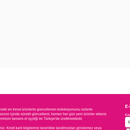
E
kli en trend ürünlerle güncellenen koleksiyonunu sizlerle
sezon içinde sürekli güncellenir, hemen her gün yeni ürünler eklenir.
Kam
mizin tamamı el işçiliği ile Türkiye'de üretilmektedir.
iniz. Kredi kartı bilgileriniz kesinlikle tarafımızdan görülemez veya