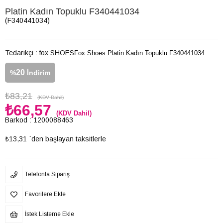
Platin Kadın Topuklu F340441034
(F340441034)
Tedarikçi
:
fox SHOES
Fox Shoes Platin Kadın Topuklu F340441034
20
%
İndirim
₺83,21
(KDV Dahil)
₺66,57
(KDV Dahil)
Barkod
:
1200088463
₺13,31
`den başlayan taksitlerle
Telefonla Sipariş
Favorilere Ekle
İstek Listeme Ekle