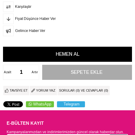
Karşılaştır
Fiyat Düşünce Haber Ver
Gelince Haber Ver
Azalt
Artır
TAVSIYE ET
YORUM YAZ
SORULAR (0) VE CEVAPLAR (0)
WhatsApp
Telegram
E-BÜLTEN KAYIT
Kampanyalarımızdan ve indirimlerimizden güncel olarak haberdar olun.