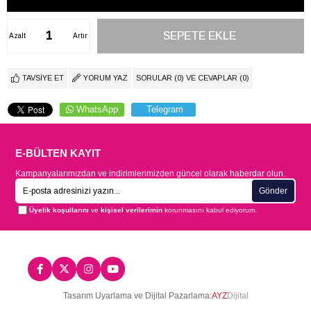
Azalt
Artır
TAVSIYE ET
YORUM YAZ
SORULAR (0) VE CEVAPLAR (0)
WhatsApp
Telegram
E-BÜLTEN KAYIT
Kampanyalarımızdan ve indirimlerimizden güncel olarak haberdar olun.
Gönder
Üyelik koşullarını
ve
kişisel verilerimin
korunmasını kabul ediyorum.
Tasarım Uyarlama ve Dijital Pazarlama:
AYZ
Dijital