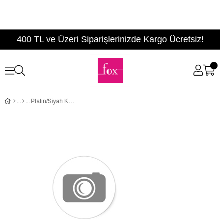
400 TL ve Üzeri Siparişlerinizde Kargo Ücretsiz!
Platin/Siyah Kadın Topuklu Ayakkabı D654154714