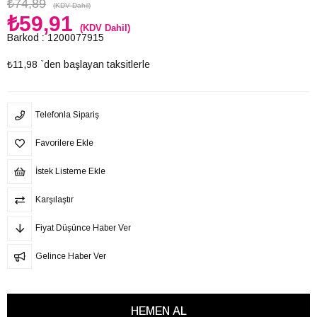
₺74,89
(KDV Dahil)
₺59,91
(KDV Dahil)
Barkod
:
1200077915
₺11,98
`den başlayan taksitlerle
Telefonla Sipariş
Favorilere Ekle
İstek Listeme Ekle
Karşılaştır
Fiyat Düşünce Haber Ver
Gelince Haber Ver