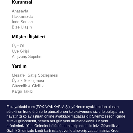
Kurumsal
Anasayfa
Hakkımızda
İade Şartları
Bize Ulaşın
Müşteri İlişkileri
Üye Ol
Üye Girişi
Alışveriş Sepetim
Yardım
Mesafeli Satış Sözleşmesi
Üyelik Sözleşmesi
Güvenlik & Gizlilik
Kargo Takibi
Foxayakkabi.com (FOX AYAKKABI A.Ş.), yüzlerce ayakkabıdan oluşan,
sürekli en trend ürünlerle güncellenen koleksiyonunu sizlerle buluşturan,
hayatınızı kolaylaştıran online ayakkabı mağazasıdır. Sitemiz sezon içinde
sürekli güncellenir, hemen her gün yeni ürünler eklenir. En yeni
ürünlerimizi Yeni Gelenler bölümünden takip edebilirsiniz. Güvenlik ve
Gizlilik Sitemizde kredi kartınızla güvenle alışveriş yapabilirsiniz. Kredi