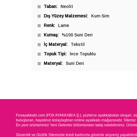
Taban
Neolit
Dış Yüzey Malzemesi
Kum Sim
Renk
Lame
Kumaş
%100 Suni Deri
İç Materyal
Tekstil
Topuk Tipi
İnce Topuklu
Materyal
Suni Deri
Foxayakkabi.com (FOX AYAKKABI A.Ş.), yüzlerce ayakkabıdan oluşan, süre
buluşturan, hayatınızı kolaylaştıran online ayakkabı mağazasıdır. Sitemiz 
En yeni ürünlerimizi Yeni Gelenler bölümünden takip edebilirsiniz. Ürünleri
Güvenlik ve Gizlilik Sitemizde kredi kartınızla güvenle alışveriş yapabilirs