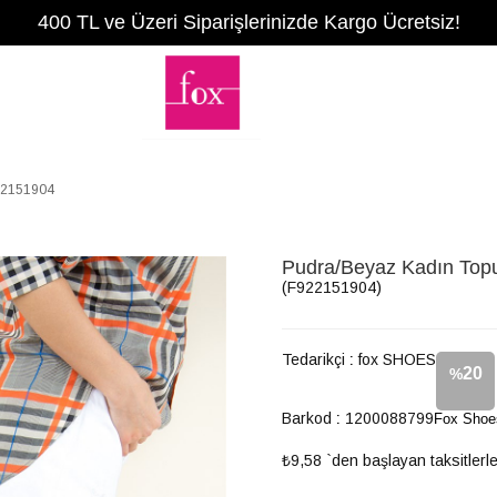
400 TL ve Üzeri Siparişlerinizde Kargo Ücretsiz!
922151904
Pudra/Beyaz Kadın Top
(F922151904)
Tedarikçi
:
fox SHOES
20
%
Barkod
:
1200088799
Fox Shoe
İndirim
₺9,58
`den başlayan taksitlerl