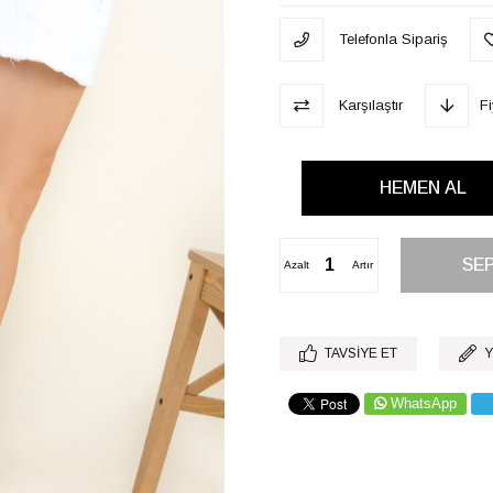
Telefonla Sipariş
Karşılaştır
F
Azalt
Artır
TAVSIYE ET
Y
WhatsApp