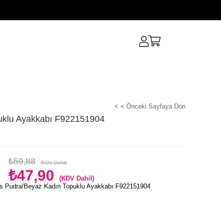
< < Önceki Sayfaya Dön
uklu Ayakkabı F922151904
₺59,88
(KDV Dahil)
₺47,90
(KDV Dahil)
s Pudra/Beyaz Kadın Topuklu Ayakkabı F922151904
e