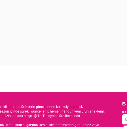
E
kli en trend ürünlerle güncellenen koleksiyonunu sizlerle
sezon içinde sürekli güncellenir, hemen her gün yeni ürünler eklenir.
Kam
mizin tamamı el işçiliği ile Türkiye'de üretilmektedir.
iniz. Kredi kartı bilgileriniz kesinlikle tarafımızdan görülemez veya