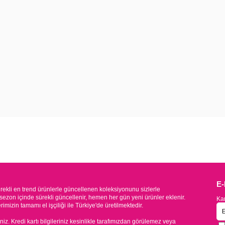
E
kli en trend ürünlerle güncellenen koleksiyonunu sizlerle
sezon içinde sürekli güncellenir, hemen her gün yeni ürünler eklenir.
Kam
mizin tamamı el işçiliği ile Türkiye'de üretilmektedir.
iniz. Kredi kartı bilgileriniz kesinlikle tarafımızdan görülemez veya