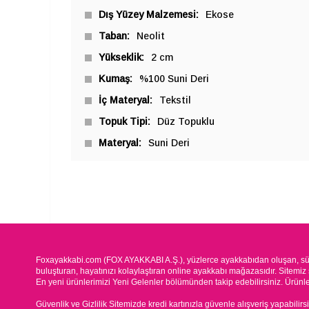
Dış Yüzey Malzemesi
Ekose
Taban
Neolit
Yükseklik
2 cm
Kumaş
%100 Suni Deri
İç Materyal
Tekstil
Topuk Tipi
Düz Topuklu
Materyal
Suni Deri
Foxayakkabi.com (FOX AYAKKABI A.Ş.), yüzlerce ayakkabıdan oluşan, süre
buluşturan, hayatınızı kolaylaştıran online ayakkabı mağazasıdır. Sitemiz 
En yeni ürünlerimizi Yeni Gelenler bölümünden takip edebilirsiniz. Ürünleri
Güvenlik ve Gizlilik Sitemizde kredi kartınızla güvenle alışveriş yapabilirs