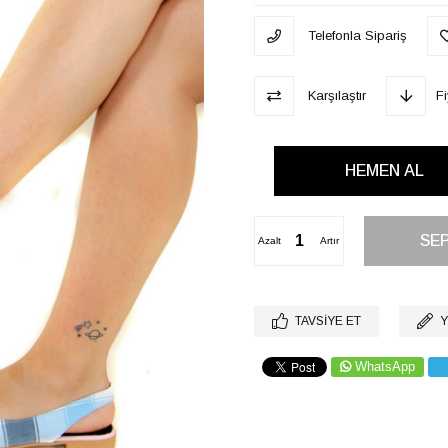
Telefonla Sipariş
Karşılaştır
F
Azalt
Artır
TAVSIYE ET
Y
WhatsApp