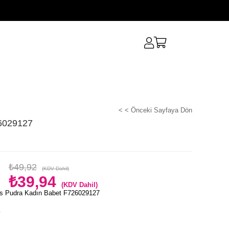
< < Önceki Sayfaya Dön
6029127
₺49,92
(KDV Dahil)
₺39,94
(KDV Dahil)
s Pudra Kadın Babet F726029127
e