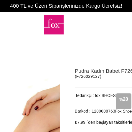
400 TL ve Üzeri Siparişlerinizde Kargo Ücretsiz!
Pudra Kadın Babet F72
(F726029127)
Tedarikçi
:
fox SHOES
20
%
Barkod
:
1200088763
Fox Shoe
İndirim
₺7,99
`den başlayan taksitlerl