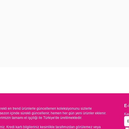
E
kli en trend ürünlerle güncellenen koleksiyonunu sizlerle
sezon içinde sürekli güncellenir, hemen her gün yeni ürünler eklenir.
Kam
mizin tamamı el işçiliği ile Türkiye'de üretilmektedir.
iniz. Kredi kartı bilgileriniz kesinlikle tarafımızdan görülemez veya