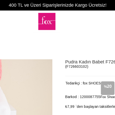
400 TL ve Üzeri Siparişlerinizde Kargo Ücretsiz!
Pudra Kadın Babet F72
(F726603102)
Tedarikçi
:
fox SHOES
20
%
Barkod
:
1200087755
Fox Shoe
İndirim
₺7,99
`den başlayan taksitlerl