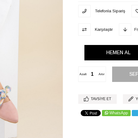
Telefonla Sipariş
Karşılaştır
F
Azalt
Artır
TAVSIYE ET
Y
WhatsApp