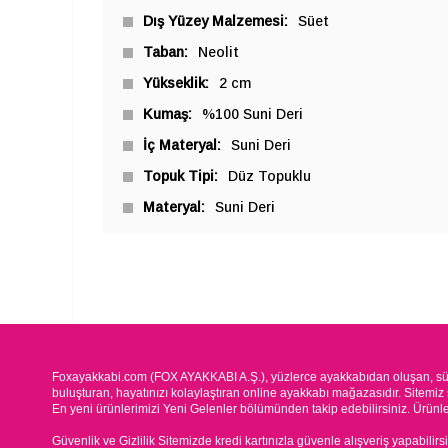
Dış Yüzey Malzemesi
Süet
Taban
Neolit
Yükseklik
2 cm
Kumaş
%100 Suni Deri
İç Materyal
Suni Deri
Topuk Tipi
Düz Topuklu
Materyal
Suni Deri
Foxayakkabi.com (FOX AYAKKABI A.Ş.), yüzlerce ayakkabıdan oluşan, süre
buluşturan, hayatınızı kolaylaştıran online ayakkabı mağazasıdır. Sitemiz 
En yeni ürünlerimizi Yeni Gelenler bölümünden takip edebilirsiniz. Ürünleri
Güvenlik ve Gizlilik Sitemizde kredi kartınızla güvenle alışveriş yapabilirs