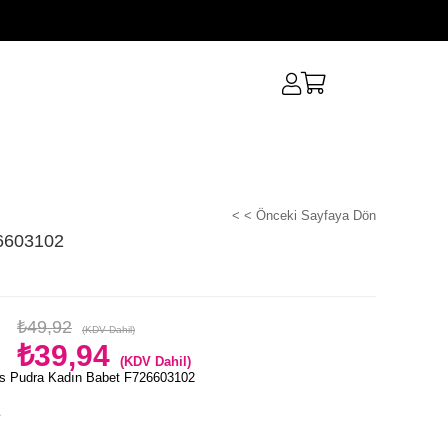
< < Önceki Sayfaya Dön
6603102
₺49,92
(KDV Dahil)
₺39,94
(KDV Dahil)
s Pudra Kadın Babet F726603102
e