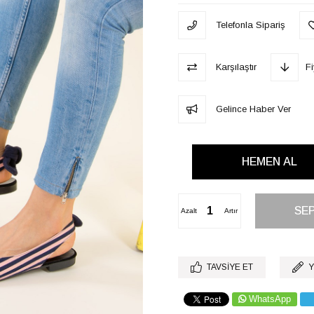
Telefonla Sipariş
Karşılaştır
F
Gelince Haber Ver
Azalt
Artır
TAVSIYE ET
Y
WhatsApp