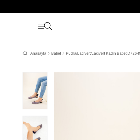
Anasayfa
Babet
Pudra/Lacivert/Lacivert Kadın Babet D726