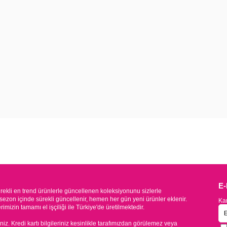
E
kli en trend ürünlerle güncellenen koleksiyonunu sizlerle
sezon içinde sürekli güncellenir, hemen her gün yeni ürünler eklenir.
Kam
mizin tamamı el işçiliği ile Türkiye'de üretilmektedir.
iniz. Kredi kartı bilgileriniz kesinlikle tarafımızdan görülemez veya