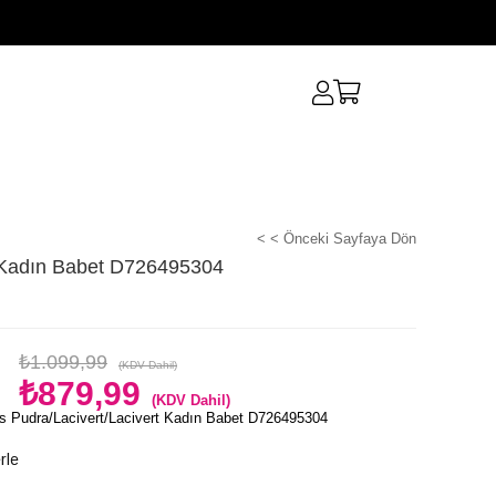
< < Önceki Sayfaya Dön
t Kadın Babet D726495304
₺1.099,99
(KDV Dahil)
₺879,99
(KDV Dahil)
 Pudra/Lacivert/Lacivert Kadın Babet D726495304
rle