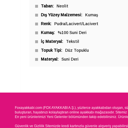
Taban
Neolit
Dış Yüzey Malzemesi
Kumaş
Renk
Pudra/Lacivert/Lacivert
Kumaş
%100 Suni Deri
İç Materyal
Tekstil
Topuk Tipi
Düz Topuklu
Materyal
Suni Deri
Foxayakkabi.com (FOX AYAKKABI A.Ş.), yüzlerce ayakkabıdan oluşan, süre
buluşturan, hayatınızı kolaylaştıran online ayakkabı mağazasıdır. Sitemiz 
En yeni ürünlerimizi Yeni Gelenler bölümünden takip edebilirsiniz. Ürünleri
Güvenlik ve Gizlilik Sitemizde kredi kartınızla güvenle alışveriş yapabilirs