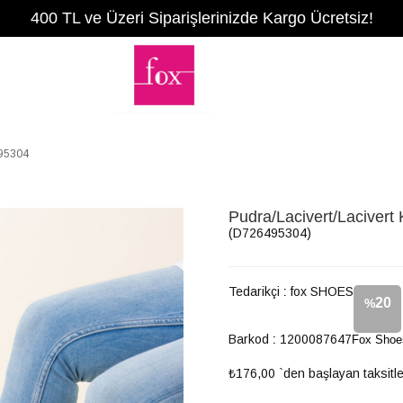
400 TL ve Üzeri Siparişlerinizde Kargo Ücretsiz!
495304
Pudra/Lacivert/Laciver
(D726495304)
Tedarikçi
:
fox SHOES
20
%
Barkod
:
1200087647
Fox Shoes
İndirim
₺176,00
`den başlayan taksitle