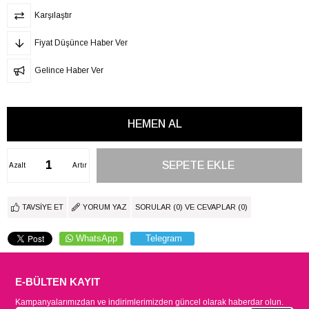
Karşılaştır
Fiyat Düşünce Haber Ver
Gelince Haber Ver
Azalt
Artır
TAVSIYE ET
YORUM YAZ
SORULAR (0) VE CEVAPLAR (0)
WhatsApp
Telegram
E-BÜLTEN KAYIT
Kampanyalarımızdan ve indirimlerimizden güncel olarak haberdar olun.