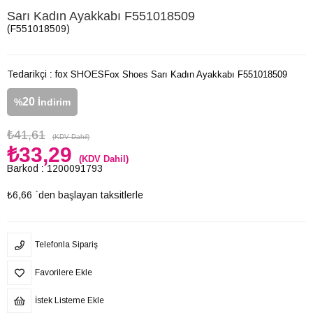
Sarı Kadın Ayakkabı F551018509
(F551018509)
Tedarikçi
:
fox SHOES
Fox Shoes Sarı Kadın Ayakkabı F551018509
20
%
İndirim
₺41,61
(KDV Dahil)
₺33,29
(KDV Dahil)
Barkod
:
1200091793
₺6,66
`den başlayan taksitlerle
Telefonla Sipariş
Favorilere Ekle
İstek Listeme Ekle