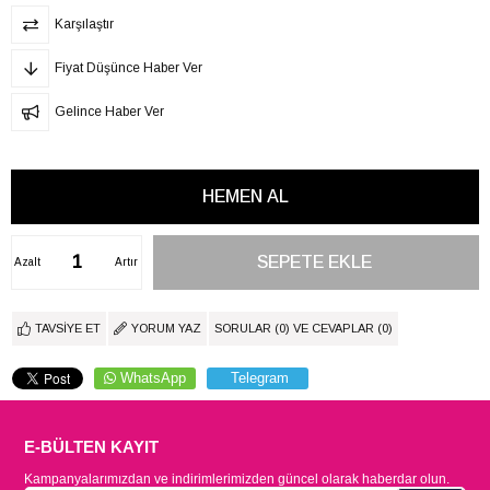
Karşılaştır
Fiyat Düşünce Haber Ver
Gelince Haber Ver
Azalt
Artır
TAVSIYE ET
YORUM YAZ
SORULAR (0) VE CEVAPLAR (0)
WhatsApp
Telegram
E-BÜLTEN KAYIT
Kampanyalarımızdan ve indirimlerimizden güncel olarak haberdar olun.