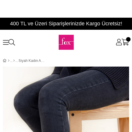
400 TL ve Üzeri Siparişlerinizde Kargo Ücretsiz!
Siyah Kadın Ayakkabı F288190409