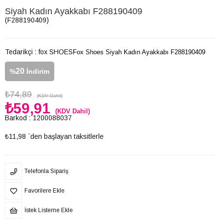
Siyah Kadın Ayakkabı F288190409
(F288190409)
Tedarikçi
:
fox SHOES
Fox Shoes Siyah Kadın Ayakkabı F288190409
20
%
İndirim
₺74,89
(KDV Dahil)
₺59,91
(KDV Dahil)
Barkod
:
1200088037
₺11,98
`den başlayan taksitlerle
Telefonla Sipariş
Favorilere Ekle
İstek Listeme Ekle