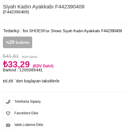
Siyah Kadın Ayakkabı F442390409
(F442390409)
Tedarikçi
:
fox SHOES
Fox Shoes Siyah Kadın Ayakkabı F442390409
20
%
İndirim
₺41,61
(KDV Dahil)
₺33,29
(KDV Dahil)
Barkod
:
1200089441
₺6,66
`den başlayan taksitlerle
Telefonla Sipariş
Favorilere Ekle
İstek Listeme Ekle