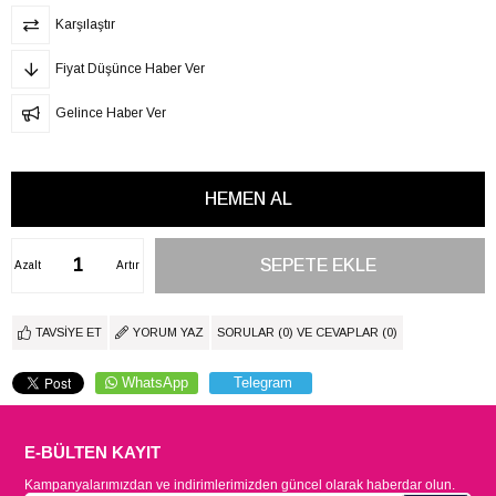
Karşılaştır
Fiyat Düşünce Haber Ver
Gelince Haber Ver
Azalt
Artır
TAVSIYE ET
YORUM YAZ
SORULAR (0) VE CEVAPLAR (0)
WhatsApp
Telegram
E-BÜLTEN KAYIT
Kampanyalarımızdan ve indirimlerimizden güncel olarak haberdar olun.