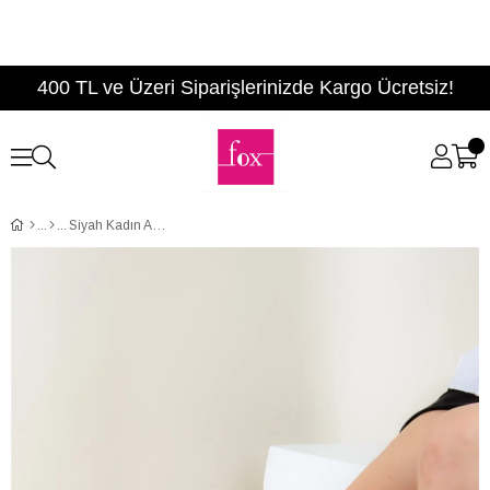
400 TL ve Üzeri Siparişlerinizde Kargo Ücretsiz!
Siyah Kadın Ayakkabı F442390409