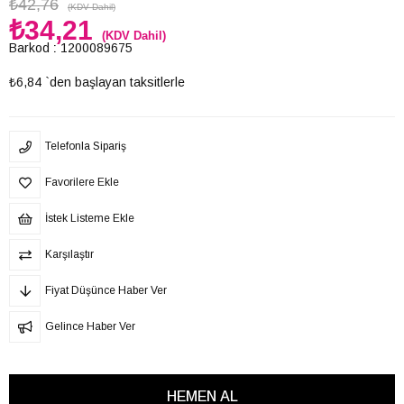
₺42,76
(KDV Dahil)
₺34,21
(KDV Dahil)
Barkod
:
1200089675
₺6,84
`den başlayan taksitlerle
Telefonla Sipariş
Favorilere Ekle
İstek Listeme Ekle
Karşılaştır
Fiyat Düşünce Haber Ver
Gelince Haber Ver