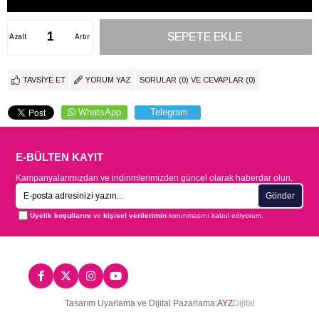
Azalt
Artır
TAVSIYE ET
YORUM YAZ
SORULAR (0) VE CEVAPLAR (0)
WhatsApp
Telegram
E-BÜLTEN KAYIT
Kampanyalarımızdan ve indirimlerimizden güncel olarak haberdar olun.
Gönder
Üyelik koşullarını
ve
kişisel verilerimin
korunmasını kabul ediyorum.
Tasarım Uyarlama ve Dijital Pazarlama:
AYZ
Dijital