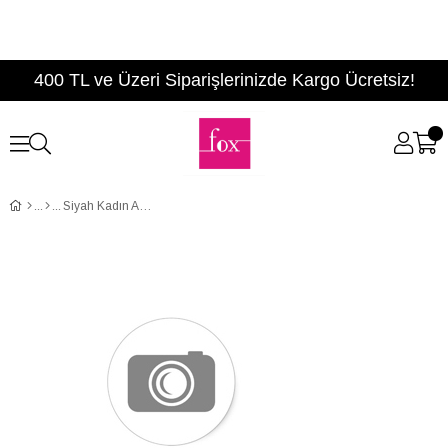
400 TL ve Üzeri Siparişlerinizde Kargo Ücretsiz!
Siyah Kadın Ayakkabı F674017504