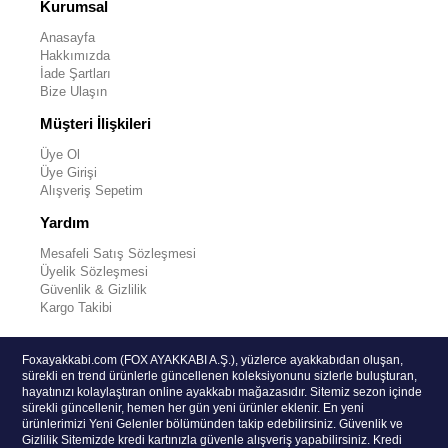
Kurumsal
Anasayfa
Hakkımızda
İade Şartları
Bize Ulaşın
Müşteri İlişkileri
Üye Ol
Üye Girişi
Alışveriş Sepetim
Yardım
Mesafeli Satış Sözleşmesi
Üyelik Sözleşmesi
Güvenlik & Gizlilik
Kargo Takibi
Foxayakkabi.com (FOX AYAKKABI A.Ş.), yüzlerce ayakkabıdan oluşan,
sürekli en trend ürünlerle güncellenen koleksiyonunu sizlerle buluşturan,
hayatınızı kolaylaştıran online ayakkabı mağazasıdır. Sitemiz sezon içinde
sürekli güncellenir, hemen her gün yeni ürünler eklenir. En yeni
ürünlerimizi Yeni Gelenler bölümünden takip edebilirsiniz. Güvenlik ve
Gizlilik Sitemizde kredi kartınızla güvenle alışveriş yapabilirsiniz. Kredi