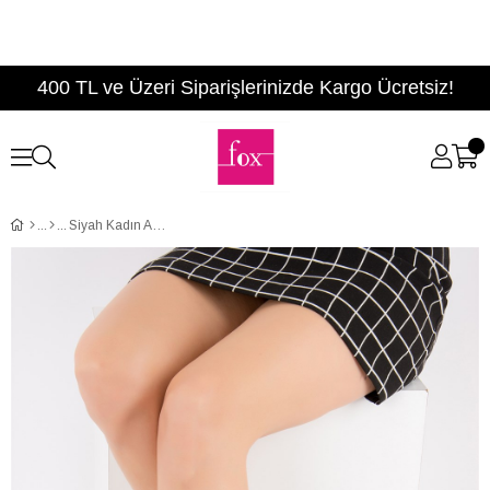
400 TL ve Üzeri Siparişlerinizde Kargo Ücretsiz!
Siyah Kadın Ayakkabı F757003009