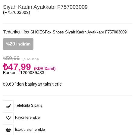
Siyah Kadın Ayakkabı F757003009
(F757003009)
Tedarikçi
:
fox SHOES
Fox Shoes Siyah Kadın Ayakkabı F757003009
20
%
İndirim
₺59,99
(KDV Dahil)
₺47,99
(KDV Dahil)
Barkod
:
1200089483
₺9,60
`den başlayan taksitlerle
Telefonla Sipariş
Favorilere Ekle
İstek Listeme Ekle