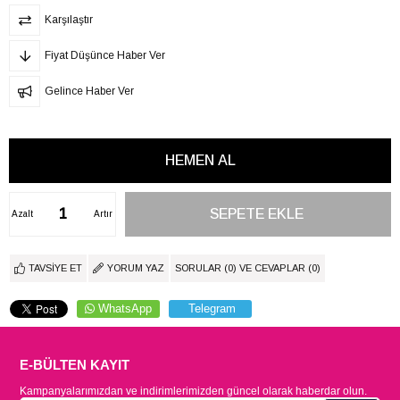
Karşılaştır
Fiyat Düşünce Haber Ver
Gelince Haber Ver
Azalt
Artır
TAVSIYE ET
YORUM YAZ
SORULAR (0) VE CEVAPLAR (0)
WhatsApp
Telegram
E-BÜLTEN KAYIT
Kampanyalarımızdan ve indirimlerimizden güncel olarak haberdar olun.