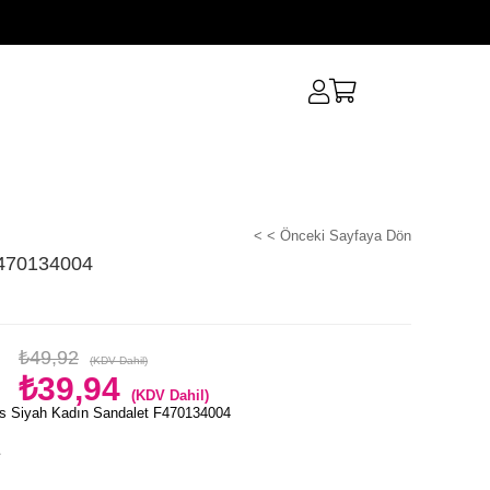
< < Önceki Sayfaya Dön
F470134004
₺49,92
(KDV Dahil)
₺39,94
(KDV Dahil)
s Siyah Kadın Sandalet F470134004
e