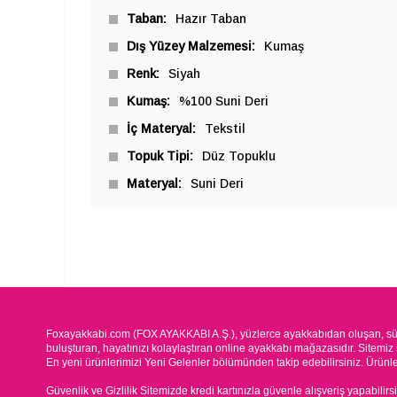
Taban
Hazır Taban
Dış Yüzey Malzemesi
Kumaş
Renk
Siyah
Kumaş
%100 Suni Deri
İç Materyal
Tekstil
Topuk Tipi
Düz Topuklu
Materyal
Suni Deri
Foxayakkabi.com (FOX AYAKKABI A.Ş.), yüzlerce ayakkabıdan oluşan, süre
buluşturan, hayatınızı kolaylaştıran online ayakkabı mağazasıdır. Sitemiz 
En yeni ürünlerimizi Yeni Gelenler bölümünden takip edebilirsiniz. Ürünleri
Güvenlik ve Gizlilik Sitemizde kredi kartınızla güvenle alışveriş yapabilirs