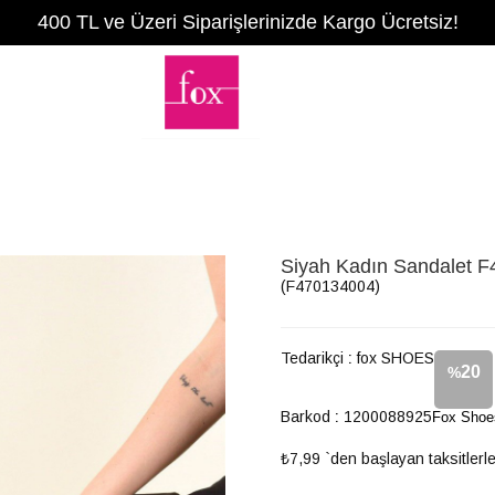
400 TL ve Üzeri Siparişlerinizde Kargo Ücretsiz!
Siyah Kadın Sandalet 
(F470134004)
Tedarikçi
:
fox SHOES
20
%
Barkod
:
1200088925
Fox Shoe
İndirim
₺7,99
`den başlayan taksitlerl