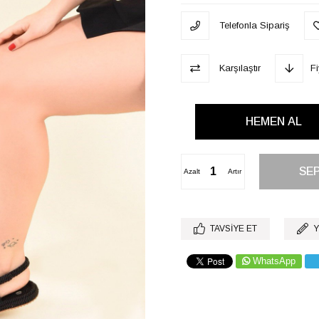
Telefonla Sipariş
Karşılaştır
F
Azalt
Artır
TAVSIYE ET
Y
WhatsApp