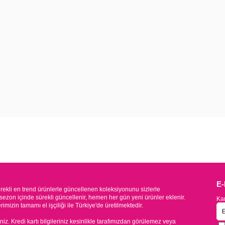
E
kli en trend ürünlerle güncellenen koleksiyonunu sizlerle
sezon içinde sürekli güncellenir, hemen her gün yeni ürünler eklenir.
Kam
mizin tamamı el işçiliği ile Türkiye'de üretilmektedir.
iniz. Kredi kartı bilgileriniz kesinlikle tarafımızdan görülemez veya